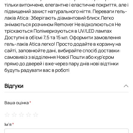
тільки витончене, елегантне і еластичне покриття, але і
підвищений захист натурального нігтя. Переваги гель-
лаків Atica: Зберігають діамантовий блиск Легко
знімаються розчином Remover Не відколюються Не
тріскаються Полімеризуються в UV/LED лампах
Доступні в об’ємі 7,5 та 15 мл. Оформити замовлення
гель-лаків Atica легко! Просто додайте в корзину на
сайті, заповнюйте дані, вибирайте спосіб доставки:
самовивіз з відділення Нової Пошти або кур'єром
прямо до дверей і вже через пару днів нові відтінки
будуть радувати вас в роботі
Відгуки
Ваша оцінка
1
2
3
4
5
Ім'я
star
stars
stars
stars
stars