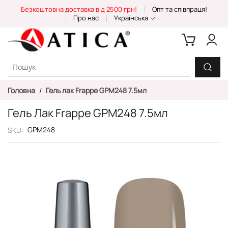
Skip
Безкоштовна доставка від 2500 грн!
Опт та співпраця!
to
Про нас
Українська
Content
Головна
Гель лак Frappe GPM248 7.5мл
Гель Лак Frappe GPM248 7.5мл
GPM248
SKU
Перейти
до
кінця
галереї
зображень