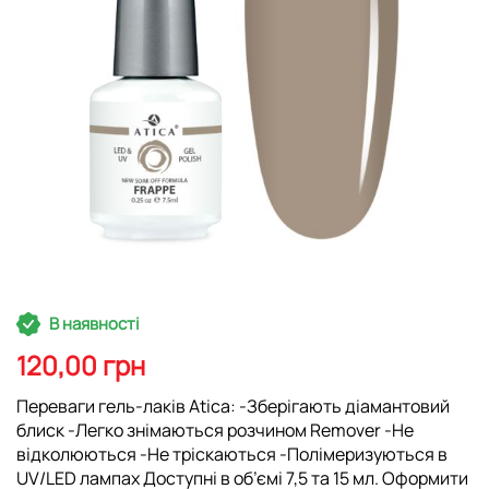
Перейти
В наявності
до
початку
120,00 грн
галереї
зображень
Переваги гель-лаків Atica: -Зберігають діамантовий
блиск -Легко знімаються розчином Remover -Не
відколюються -Не тріскаються -Полімеризуються в
UV/LED лампах Доступні в об’ємі 7,5 та 15 мл. Оформити