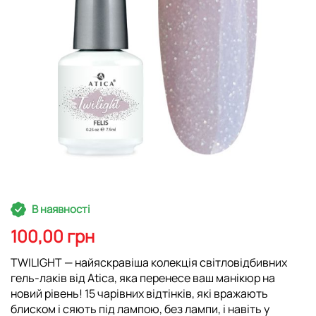
Перейти
В наявності
до
початку
100,00 грн
галереї
зображень
TWILIGHT — найяскравіша колекція світловідбивних
гель-лаків від Atica, яка перенесе ваш манікюр на
новий рівень! 15 чарівних відтінків, які вражають
блиском і сяють під лампою, без лампи, і навіть у