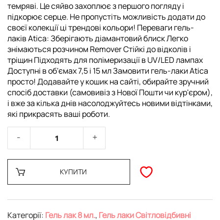
темряві. Це сяйво захоплює з першого погляду і
підкорює серце. Не пропустіть можливість додати до
своєї колекції ці трендові кольори! Переваги гель-
лаків Atica: Зберігають діамантовий блиск Легко
знімаються розчином Remover Стійкі до відколів і
тріщин Підходять для полімеризації в UV/LED лампах
Доступні в об'ємах 7,5 і 15 мл Замовити гель-лаки Atica
просто! Додавайте у кошик на сайті, обирайте зручний
спосіб доставки (самовивіз з Нової Пошти чи кур'єром),
і вже за кілька днів насолоджуйтесь новими відтінками,
які прикрасять ваші роботи.
КУПИТИ
Категорії:
Гель лак 8 мл.
,
Гель лаки Cвітловідбивні