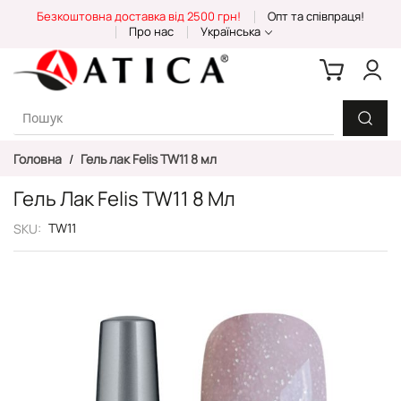
Skip
Безкоштовна доставка від 2500 грн!
Опт та співпраця!
to
Про нас
Українська
Content
Головна
Гель лак Felis TW11 8 мл
Гель Лак Felis TW11 8 Мл
TW11
SKU
Перейти
до
кінця
галереї
зображень