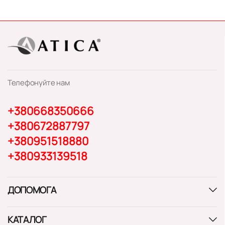
Телефонуйте нам
+380668350666
+380672887797
+380951518880
+380933139518
ДОПОМОГА
КАТАЛОГ