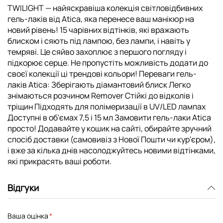
TWILIGHT — найяскравіша колекція світловідбивних
гель-лаків від Atica, яка перенесе ваш манікюр на
новий рівень! 15 чарівних відтінків, які вражають
блиском і сяють під лампою, без лампи, і навіть у
темряві. Це сяйво захоплює з першого погляду і
підкорює серце. Не пропустіть можливість додати до
своєї колекції ці трендові кольори! Переваги гель-
лаків Atica: Зберігають діамантовий блиск Легко
знімаються розчином Remover Стійкі до відколів і
тріщин Підходять для полімеризації в UV/LED лампах
Доступні в об'ємах 7,5 і 15 мл Замовити гель-лаки Atica
просто! Додавайте у кошик на сайті, обирайте зручний
спосіб доставки (самовивіз з Нової Пошти чи кур'єром),
і вже за кілька днів насолоджуйтесь новими відтінками,
які прикрасять ваші роботи.
Відгуки
Ваша оцінка