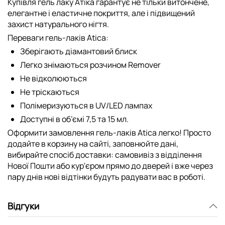
Купівля гель лаку Атіка гарантує не тільки витончене,
елегантне і еластичне покриття, але і підвищений
захист натурального нігтя.
Переваги гель-лаків Atica:
Зберігають діамантовий блиск
Легко знімаються розчином Remover
Не відколюються
Не тріскаються
Полімеризуються в UV/LED лампах
Доступні в об’ємі 7,5 та 15 мл.
Оформити замовлення гель-лаків Atica легко! Просто
додайте в корзину на сайті, заповнюйте дані,
вибирайте спосіб доставки: самовивіз з відділення
Нової Пошти або кур'єром прямо до дверей і вже через
пару днів нові відтінки будуть радувати вас в роботі.
Відгуки