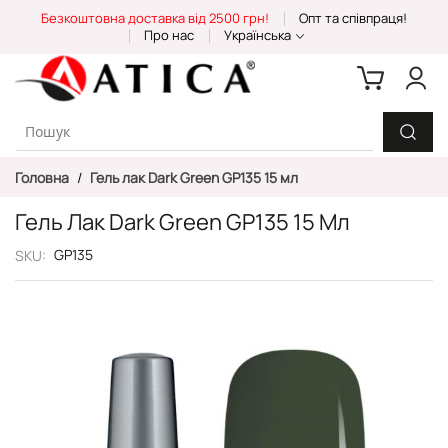
Skip
Безкоштовна доставка від 2500 грн!
Опт та співпраця!
to
Про нас
Українська
Content
Головна
Гель лак Dark Green GP135 15 мл
Гель Лак Dark Green GP135 15 Мл
GP135
SKU
Перейти
до
кінця
галереї
зображень