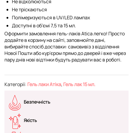
Не відколюються
Не тріскаються
Полімеризуються в UV/LED лампах
Доступні в об’ємі 7,5 та 15 мл.
Оформити замовлення гель-лаків Atica легко! Просто
додайте в корзину на сайті, заповнюйте дані,
вибирайте спосіб доставки: самовивіз з відділення
Нової Пошти або кур'єром прямо до дверей і вже через
пару днів нові відтінки будуть радувати вас в роботі.
Категорії:
Гель лаки Атіка
,
Гель лак 15 мл.
Безпечність
Якість