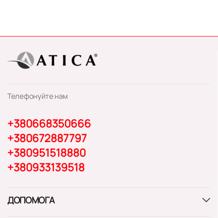
Телефонуйте нам
+380668350666
+380672887797
+380951518880
+380933139518
ДОПОМОГА