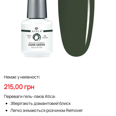
Перейти
Немає у наявності
до
початку
215,00 грн
галереї
зображень
Переваги гель-лаків Atica:
Зберігають діамантовий блиск
Легко знімаються розчином Remover