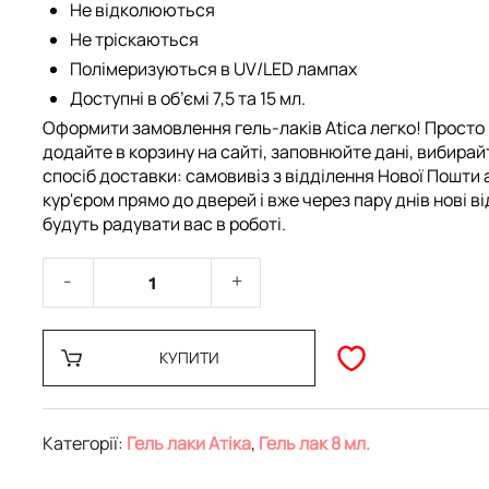
Не відколюються
Не тріскаються
Полімеризуються в UV/LED лампах
Доступні в об’ємі 7,5 та 15 мл.
Оформити замовлення гель-лаків Atica легко! Просто
додайте в корзину на сайті, заповнюйте дані, вибирай
спосіб доставки: самовивіз з відділення Нової Пошти 
кур'єром прямо до дверей і вже через пару днів нові ві
будуть радувати вас в роботі.
КУПИТИ
Категорії:
Гель лаки Атіка
,
Гель лак 8 мл.