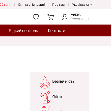
00 грн!
Опт та співпраця!
Про нас
Українська
Увійти
Реєстрація
Рідкий полігель
Контакти
Безпечність
Якість