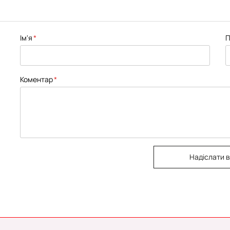
Ім'я
П
Коментар
Надіслати в