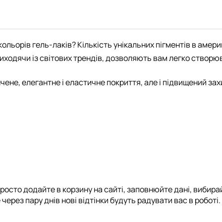
ольорів гель-лаків? Кількість унікальних пігментів в амери
ходячи із світових трендів, дозволяють вам легко створюват
нчене, елегантне і еластичне покриття, але і підвищений зах
росто додайте в корзину на сайті, заповнюйте дані, вибирай
через пару днів нові відтінки будуть радувати вас в роботі.