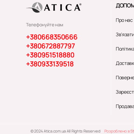
ДОПОМ
Про нас
Телефонуйте нам
Зв'язати
+380668350666
+380672887797
Політик
+380951518880
+380933139518
Доставк
Поверне
Зареєст
Продава
© 2024 Atica.com.ua All Rights Reserved
Розроблено в S