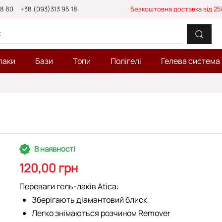
88 80
+38 (093)313 95 18
Безкоштовна доставка від 25
лаки
Бази
Топи
Полігелі
Гелева система
В наявності
120,00 грн
Переваги гель-лаків Atica:
Зберігають діамантовий блиск
Легко знімаються розчином Remover