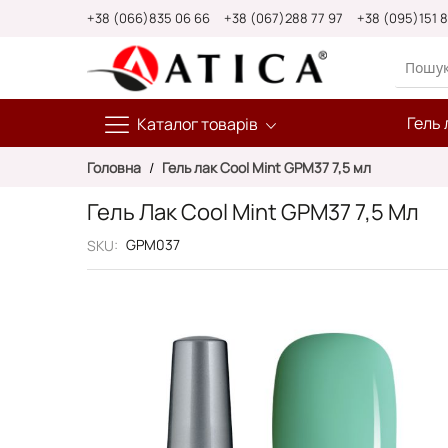
Skip
+38 (066)835 06 66
+38 (067)288 77 97
+38 (095)151 
to
Content
Гель 
Каталог товарів
Головна
Гель лак Cool Mint GPM37 7,5 мл
Гель Лак Cool Mint GPM37 7,5 Мл
GPM037
SKU
Перейти
до
кінця
галереї
зображень