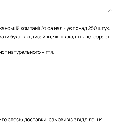
канській компанії Atica налічує понад 250 штук.
и будь-які дизайни, які підходять під образ і
ист натурального нігтя.
те спосіб доставки: самовивіз з відділення