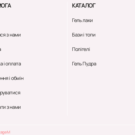
ОГА
КАТАЛОГ
Гель лаки
ся з нами
Бази і топи
а
Полігелі
а і оплата
Гель Пудра
ння і обмін
руватися
ти з нами
tageM