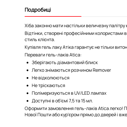
Подробиці
Хіба законно мати настільки величезну палітру к
Відтінки, створені професійними колористами ви
стиль клієнта.
Купівля гель лаку Атіка гарантує не тільки вито
Переваги гель-лаків Atica:
Зберігають діамантовий блиск
Легко знімаються розчином Remover
Не відколюються
Не тріскаються
Полімеризуються в UV/LED лампах
Доступні в об’ємі 7,5 та 15 мл.
Оформити замовлення гель-лаків Atica легко! П
Нової Пошти або кур'єром прямо до дверей і вже 