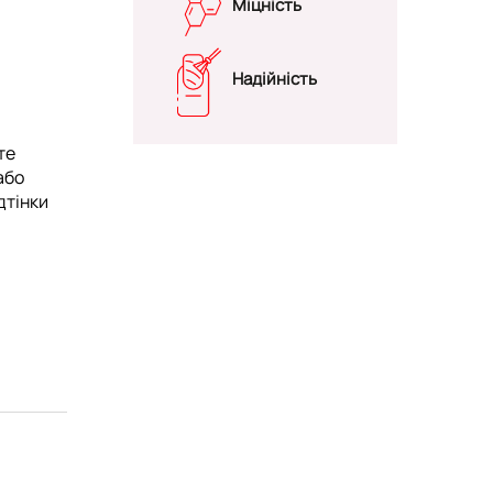
Міцність
Надійність
те
або
дтінки