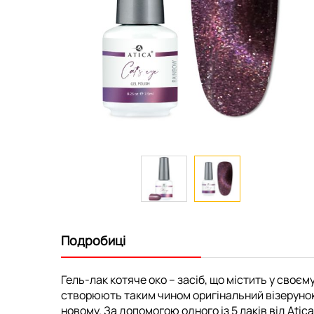
Перейти
до
початку
Подробиці
галереї
зображень
Гель-лак котяче око – засіб, що містить у своєм
створюють таким чином оригінальний візерунок н
новому. За допомогою одного із 5 лаків від Atic