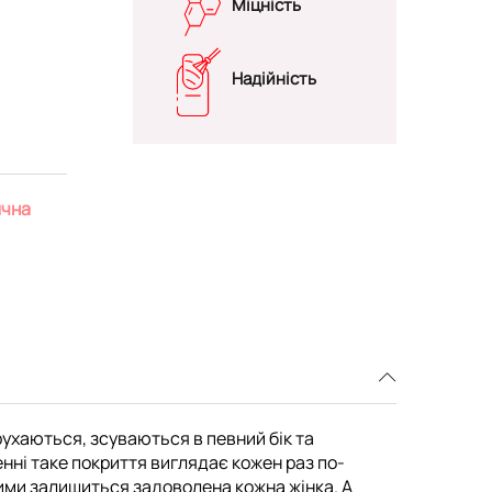
Міцність
Надійність
ична
 рухаються, зсуваються в певний бік та
енні таке покриття виглядає кожен раз по-
 якими залишиться задоволена кожна жінка. А