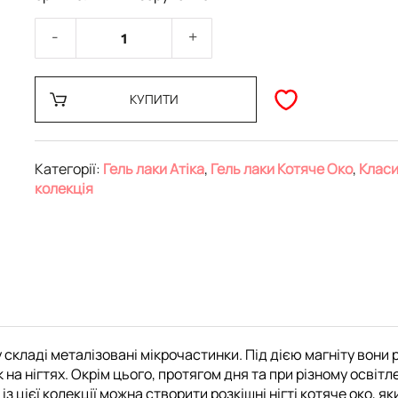
КУПИТИ
Категорії:
Гель лаки Атіка
,
Гель лаки Котяче Око
,
Клас
колекція
у складі металізовані мікрочастинки. Під дією магніту вони
а нігтях. Окрім цього, протягом дня та при різному освітл
a із цієї колекції можна створити розкішні нігті котяче око,