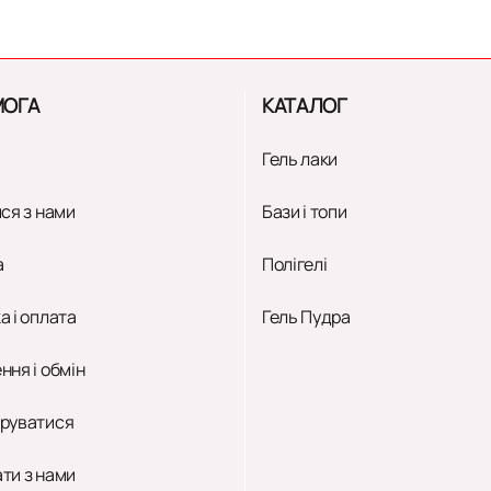
ОГА
КАТАЛОГ
Гель лаки
ся з нами
Бази і топи
а
Полігелі
а і оплата
Гель Пудра
ння і обмін
руватися
ти з нами