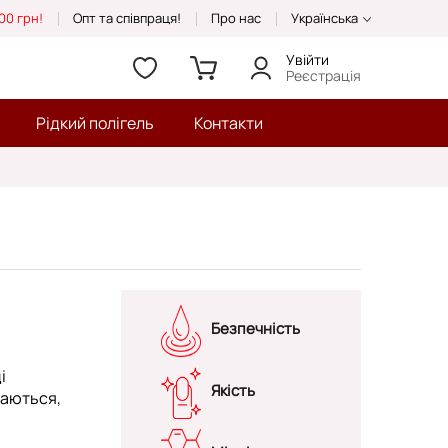
00 грн!
Опт та співпраця!
Про нас
Українська
Увійти
Реєстрація
Рідкий полігель
Контакти
Безпечність
і
Якість
хаються,