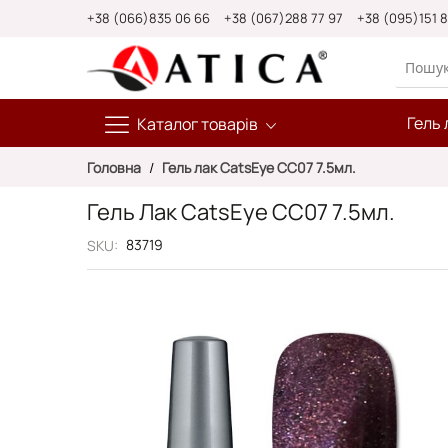
Skip
+38 (066)835 06 66
+38 (067)288 77 97
+38 (095)151 
to
Content
Гель 
Каталог товарів
Головна
Гель лак CatsEye CC07 7.5мл.
Гель Лак CatsEye CC07 7.5мл.
83719
SKU
Перейти
до
кінця
галереї
зображень