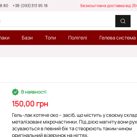
88 80
+38 (093)313 95 18
Безкоштовна доставка від 25
лаки
Бази
Топи
Полігелі
Гелева система
В наявності
150,00 грн
Гель-лак котяче око – засіб, що містить у своєму склад
металізовані мікрочастинки. Під дією магніту вони ру
зсуваються в певний бік та створюють таким чином
оригінальний візерунок на нігтях.