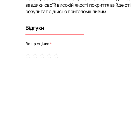
завдяки своїй високій якості покриття вийде с
результат є дійсно приголомшливим!
Відгуки
Ваша оцінка
1
2
3
4
5
star
stars
stars
stars
stars