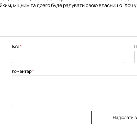
тійким, міцним та довго буде радувати свою власницю. Хоч у
Ім'я
П
Коментар
Надіслати в