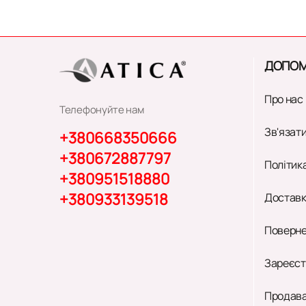
ДОПОМ
Про нас
Телефонуйте нам
Зв'язати
+380668350666
+380672887797
Політик
+380951518880
+380933139518
Доставк
Поверне
Зареєст
Продава