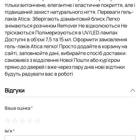
тільки витончене, елегантне і еластичне покриття, але і
підвищений захист натурального нігтя. Переваги гель-
лаків Atica: Зберігають діамантовий блиск Легко
знімаються розчином Remover Не відколюються Не
тріскаються Полімеризуються в UV/LED лампах
Доступні в об’ємі 7,5 та 15 мл. Оформити замовлення
гель-лаків Atica легко! Просто додайте в корзину на
сайті, заповнюйте дані, вибирайте спосіб доставки:
самовивіз з відділення Нової Пошти або кур'єром
прямо до дверей і вже через пару днів нові відтінки
будуть радувати вас в роботі
Відгуки
Ваша оцінка
1
2
3
4
5
Ім'я
star
stars
stars
stars
stars