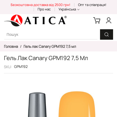
Skip
Безкоштовна доставка від 2500 грн!
Опт та співпраця!
to
Про нас
Українська
Content
Головна
Гель лак Canary GPM192 7,5 мл
Гель Лак Canary GPM192 7,5 Мл
GPM192
SKU
Перейти
до
кінця
галереї
зображень