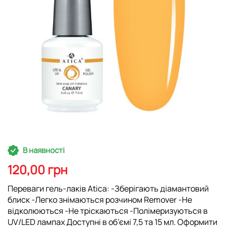
Перейти
В наявності
до
початку
120,00 грн
галереї
зображень
Переваги гель-лаків Atica: -Зберігають діамантовий
блиск -Легко знімаються розчином Remover -Не
відколюються -Не тріскаються -Полімеризуються в
UV/LED лампах Доступні в об’ємі 7,5 та 15 мл. Оформити