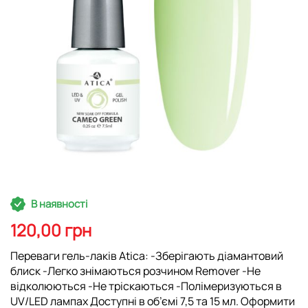
Перейти
В наявності
до
початку
120,00 грн
галереї
зображень
Переваги гель-лаків Atica: -Зберігають діамантовий
блиск -Легко знімаються розчином Remover -Не
відколюються -Не тріскаються -Полімеризуються в
UV/LED лампах Доступні в об’ємі 7,5 та 15 мл. Оформити