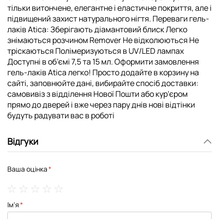
тільки витончене, елегантне і еластичне покриття, але і
підвищений захист натурального нігтя. Переваги гель-
лаків Atica: Зберігають діамантовий блиск Легко
знімаються розчином Remover Не відколюються Не
тріскаються Полімеризуються в UV/LED лампах
Доступні в об’ємі 7,5 та 15 мл. Оформити замовлення
гель-лаків Atica легко! Просто додайте в корзину на
сайті, заповнюйте дані, вибирайте спосіб доставки:
самовивіз з відділення Нової Пошти або кур'єром
прямо до дверей і вже через пару днів нові відтінки
будуть радувати вас в роботі
Відгуки
Ваша оцінка
1
2
3
4
5
Ім'я
star
stars
stars
stars
stars