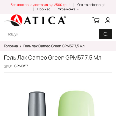
Skip
Безкоштовна доставка від 2500 грн!
Опт та співпраця!
to
Про нас
Українська
Content
Головна
Гель лак Cameo Green GPM57 7,5 мл
Гель Лак Cameo Green GPM57 7,5 Мл
GPM057
SKU
Перейти
до
кінця
галереї
зображень