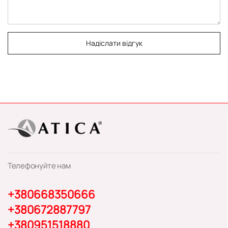
Надіслати відгук
Телефонуйте нам
+380668350666
+380672887797
+380951518880