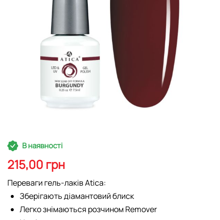
Перейти
В наявності
до
початку
215,00 грн
галереї
зображень
Переваги гель-лаків Atica:
Зберігають діамантовий блиск
Легко знімаються розчином Remover