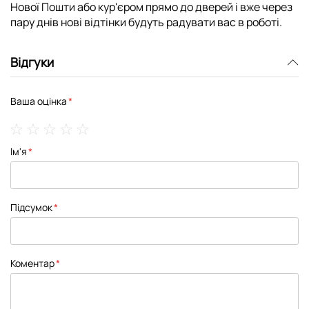
Нової Пошти або кур'єром прямо до дверей і вже через
пару днів нові відтінки будуть радувати вас в роботі.
Відгуки
Ваша оцінка
1
2
3
4
5
Ім'я
star
stars
stars
stars
stars
Підсумок
Коментар