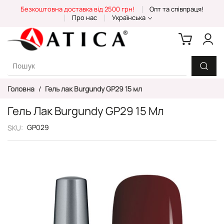
Skip
Безкоштовна доставка від 2500 грн!
Опт та співпраця!
to
Про нас
Українська
Content
Головна
Гель лак Burgundy GP29 15 мл
Гель Лак Burgundy GP29 15 Мл
GP029
SKU
Перейти
до
кінця
галереї
зображень