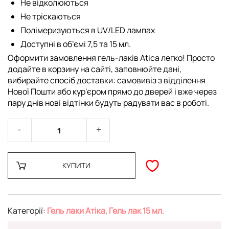
Не відколюються
Не тріскаються
Полімеризуються в UV/LED лампах
Доступні в об’ємі 7,5 та 15 мл.
Оформити замовлення гель-лаків Atica легко! Просто
додайте в корзину на сайті, заповнюйте дані,
вибирайте спосіб доставки: самовивіз з відділення
Нової Пошти або кур'єром прямо до дверей і вже через
пару днів нові відтінки будуть радувати вас в роботі.
КУПИТИ
Категорії:
Гель лаки Атіка
,
Гель лак 15 мл.