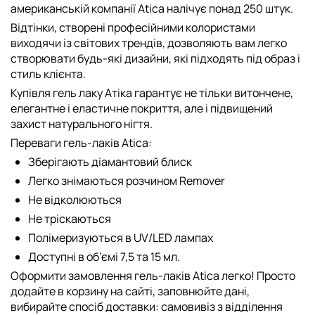
американській компанії Atica налічує понад 250 штук.
Відтінки, створені професійними колористами
виходячи із світових трендів, дозволяють вам легко
створювати будь-які дизайни, які підходять під образ і
стиль клієнта.
Купівля гель лаку Атіка гарантує не тільки витончене,
елегантне і еластичне покриття, але і підвищений
захист натурального нігтя.
Переваги гель-лаків Atica:
Зберігають діамантовий блиск
Легко знімаються розчином Remover
Не відколюються
Не тріскаються
Полімеризуються в UV/LED лампах
Доступні в об’ємі 7,5 та 15 мл.
Оформити замовлення гель-лаків Atica легко! Просто
додайте в корзину на сайті, заповнюйте дані,
вибирайте спосіб доставки: самовивіз з відділення