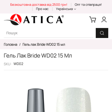
Skip
Безкоштовна доставка від 2500 грн!
Опт та співпраця!
to
Про нас
Українська
Content
Головна
Гель лак Bride WD02 15 мл
Гель Лак Bride WD02 15 Мл
WD02
SKU
Перейти
до
кінця
галереї
зображень