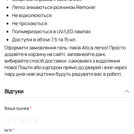
Легко знімаються розчином Remover
Не відколюються
Не тріскаються
Полімеризуються в UV/LED лампах
Доступні в об’ємі 7,5 та 15 мл.
Оформити замовлення гель-лаків Atica легко! Просто
додайте в корзину на сайті, заповнюйте дані,
вибирайте спосіб доставки: самовивіз з відділення
Нової Пошти або кур'єром прямо до дверей і вже через
пару днів нові відтінки будуть радувати вас в роботі.
Відгуки
Ваша оцінка
1
2
3
4
5
Ім'я
star
stars
stars
stars
stars