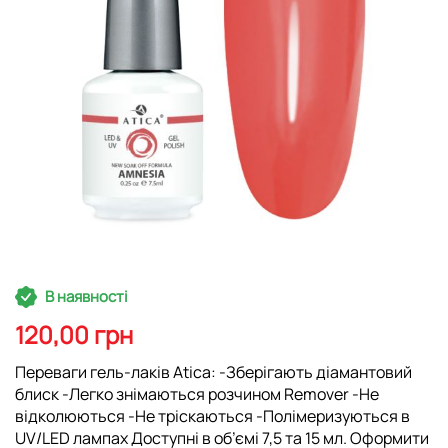
Перейти
В наявності
до
початку
120,00 грн
галереї
зображень
Переваги гель-лаків Atica: -Зберігають діамантовий
блиск -Легко знімаються розчином Remover -Не
відколюються -Не тріскаються -Полімеризуються в
UV/LED лампах Доступні в об’ємі 7,5 та 15 мл. Оформити