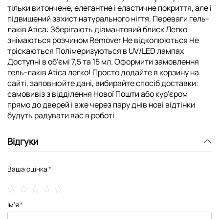
тільки витончене, елегантне і еластичне покриття, але і
підвищений захист натурального нігтя. Переваги гель-
лаків Atica: Зберігають діамантовий блиск Легко
знімаються розчином Remover Не відколюються Не
тріскаються Полімеризуються в UV/LED лампах
Доступні в об’ємі 7,5 та 15 мл. Оформити замовлення
гель-лаків Atica легко! Просто додайте в корзину на
сайті, заповнюйте дані, вибирайте спосіб доставки:
самовивіз з відділення Нової Пошти або кур'єром
прямо до дверей і вже через пару днів нові відтінки
будуть радувати вас в роботі
Відгуки
Ваша оцінка
1
2
3
4
5
Ім'я
star
stars
stars
stars
stars