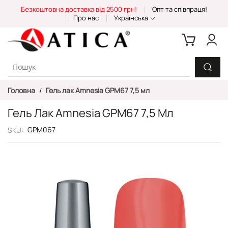
Skip
Безкоштовна доставка від 2500 грн!
Опт та співпраця!
to
Про нас
Українська
Content
Головна
Гель лак Amnesia GPM67 7,5 мл
Гель Лак Amnesia GPM67 7,5 Мл
GPM067
SKU
Перейти
до
кінця
галереї
зображень