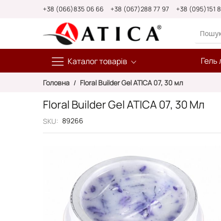
Skip
+38 (066)835 06 66
+38 (067)288 77 97
+38 (095)151 
to
Content
Гель 
Каталог товарів
Головна
Floral Builder Gel ATICA 07, 30 мл
Floral Builder Gel ATICA 07, 30 Мл
89266
SKU
Перейти
до
кінця
галереї
зображень