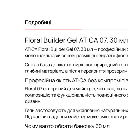
Подробиці
Floral Builder Gel ATICA 07, 3
ATICA Floral Builder Gel 07, 30 мл
— професійний с
молочно-ліловій основі розміщені виразні фіо
Світла база делікатно вирівнює природний тон н
глибині матеріалу, а після перекриття прозори
Професійна якість ATICA без компромісі
Floral 07 створений для майстрів, які працюют
композицію та функціональність повноцінного b
дизайн.
Гель застосовують для
укріплення натуральних 
Під час викладення майстер може змінювати ро
Чому варто обрати баночку 30 мл