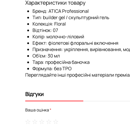
Характеристики товару
Бренд:
ATICA Professional
Тип:
builder gel / скульптурний гель
Колекція:
Floral
Відтінок:
07
Колір:
молочно-ліловий
Ефект:
фіолетові флоральні включення
Призначення:
укріплення, вирівнювання, мо
Об’єм:
30 мл
Тара:
професійна баночка
Формула:
без TPO
Переглядайте інші професійні матеріали преміал
Відгуки
Ваша оцінка
1
2
3
4
5