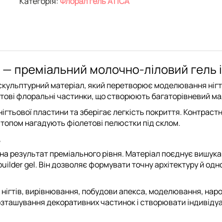
Категорія:
Флорал гель ATICA
0 мл — преміальний молочно-ліловий гель
кульптурний матеріал, який перетворює моделювання нігті
летові флоральні частинки, що створюють багаторівневий м
ігтьової пластини та зберігає легкість покриття. Контраст
м топом нагадують фіолетові пелюстки під склом.
в
ь на результат преміального рівня. Матеріал поєднує вишук
uilder gel. Він дозволяє формувати точну архітектуру й 
нігтів, вирівнювання, побудови апекса, моделювання, нарощ
зташування декоративних частинок і створювати індивідуа