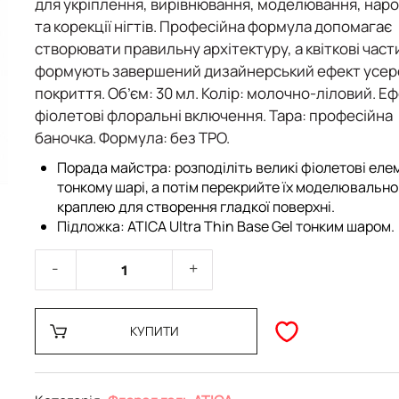
для
укріплення, вирівнювання, моделювання, нар
та корекції нігтів
. Професійна формула допомагає
створювати правильну архітектуру, а квіткові част
формують завершений дизайнерський ефект усер
покриття.
Об’єм:
30 мл.
Колір:
молочно-ліловий.
Еф
фіолетові флоральні включення.
Тара:
професійна
баночка.
Формула:
без TPO.
Порада майстра:
розподіліть великі фіолетові еле
тонкому шарі, а потім перекрийте їх моделювальн
краплею для створення гладкої поверхні.
Підложка:
ATICA Ultra Thin Base Gel
тонким шаром.
КУПИТИ