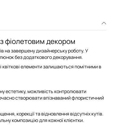
 із фіолетовим декором
в на завершену дизайнерську роботу. У
алюнок без додаткового декорування.
ні квіткові елементи залишаються помітними в
ану естетику, можливість контролювати
одночасно створювати впізнаваний флористичний
ення, корекції та відновлення відсутніх кутів
.
льну композицію для кожної клієнтки.