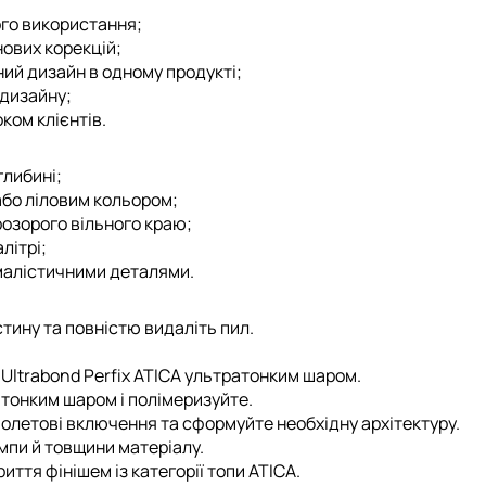
го використання;
нових корекцій;
ий дизайн в одному продукті;
 дизайну;
ком клієнтів.
глибині;
 або ліловим кольором;
озорого вільного краю;
літрі;
імалістичними деталями.
тину та повністю видаліть пил.
е
Ultrabond Perfix ATICA
ультратонким шаром.
тонким шаром і полімеризуйте.
іолетові включення та сформуйте необхідну архітектуру.
мпи й товщини матеріалу.
иття фінішем із категорії
топи ATICA
.