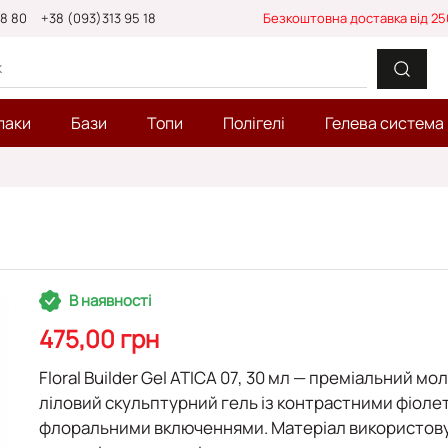
88 80
+38 (093)313 95 18
Безкоштовна доставка від 25
лаки
Бази
Топи
Полігелі
Гелева система
В наявності
475,00 грн
Floral Builder Gel ATICA 07, 30 мл
— преміальний мол
ліловий скульптурний гель із контрастними фіол
флоральними включеннями. Матеріал використов