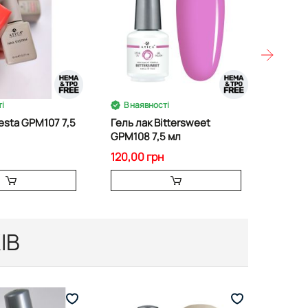
і
В наявності
В на
iesta GPM107 7,5
Гель лак Bittersweet
Кисть
GPM108 7,5 мл
Кругл
мм
120,00 грн
100,00
ІВ