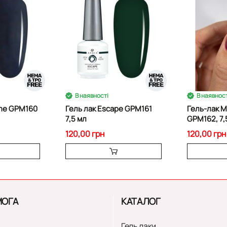
В наявності
В наявност
ime GPM160
Гель лак Escape GPM161
Гель-лак Musthave
7,5 мл
GPM162, 7,
сливовий в
120,00 грн
120,00 грн
ОГА
КАТАЛОГ
Гель лаки