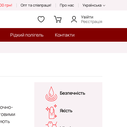
00 грн!
Опт та співпраця!
Про нас
Українська
Увійти
Реєстрація
Рідкий полігель
Контакти
Безпечність
очно-
Якість
етовими
ують