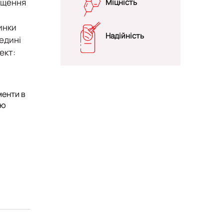
ощення
Міцність
инки
Надійність
едині
ект:
менти в
ою