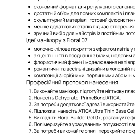
економний формат для регулярного салонно
достатній об’єм для повних комплектів і пла
скульптурний матеріал і готовий флористичн
менше додаткових етапів під час створення
зручний вибір для майстрів із постійним пото
Ідеї манікюру з Floral 07
молочно-лілове покриття з ефектом квітів у 
акцентні нігті в поєднанні з білим, нюдовим
флористичний френч і моделювання напівпр
романтичні та весільні дизайни в холодній па
композиції зі срібними, перлинними або мін
Професійний протокол нанесення
Виконайте манікюр, підготуйте нігтьову плас
Нанесіть
Dehydrator PrimeBond ATICA
.
За потреби додаткової адгезії використайт
Підложка:
нанесіть
ATICA Ultra Thin Base Gel
Викладіть
Floral Builder Gel 07
, розташуйте ф
Полімеризуйте з урахуванням потужності ла
За потреби виконайте опил і перекрийте покр