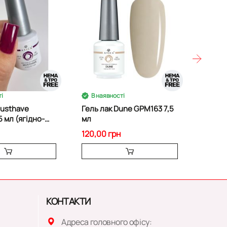
і
В наявності
В на
Гель лак Dune GPM163 7,5
Гель л
5 мл (ягідно-
мл
GPM16
ідтінок)
120,00 грн
120,00
КОНТАКТИ
Адреса головного офісу: