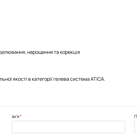
делювання, нарощення та корекція
ьної якості в категорії
гелева система ATICA
.
Ім'я
П