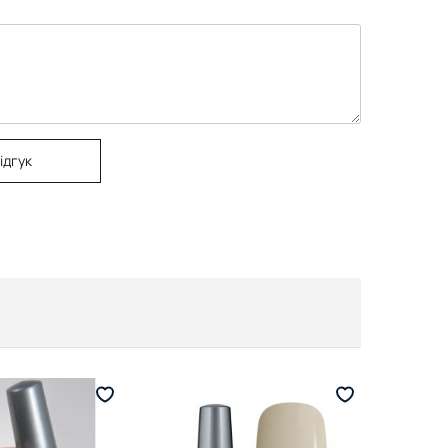
ідгук