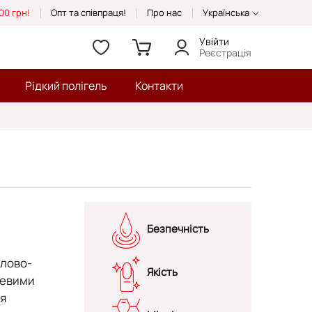
00 грн!
Опт та співпраця!
Про нас
Українська
Увійти
Реєстрація
Рідкий полігель
Контакти
Безпечність
ілово-
Якість
жевими
я