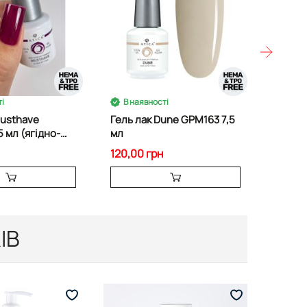
і
В наявності
В на
Гель лак Dune GPM163 7,5
Гель л
5 мл (ягідно-
мл
GPM16
ідтінок)
120,00 грн
120,00
ІВ