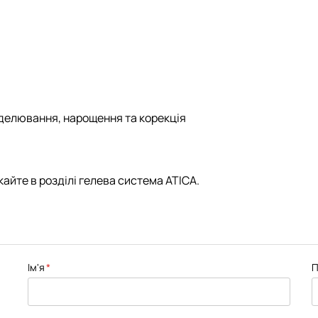
делювання, нарощення та корекція
айте в розділі
гелева система ATICA
.
Ім'я
П