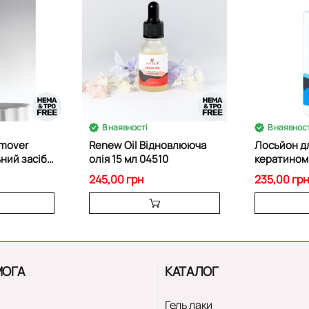
В наявності
В наявност
Renew Oil Відновлююча
Лосьйон дл
ний засіб
олія 15 мл 04510
кератином
30 мл 85384
лотосу 25
245,00 грн
235,00 грн
ОГА
КАТАЛОГ
Гель лаки