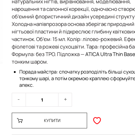
натуральних нігтів, вирівнювання, моделювання,
нарощення та салонної корекції
, одночасно створ
об’ємний флористичний дизайн усередині структу
Холодна напівпрозора основа зберігає природний
нігтьової пластини й підкреслює глибину квіткови
частинок.
Об’єм:
15 мл.
Колір:
лілово-рожевий.
Ефек
фіолетові та рожеві сухоцвіти.
Тара:
професійна ба
Формула:
без TPO. Підложка —
ATICA Ultra Thin Base
тонким шаром.
Порада майстра:
спочатку розподіліть більші сухо
тонкому шарі, а потім окремою краплею сформуйте
апекс.
КУПИТИ