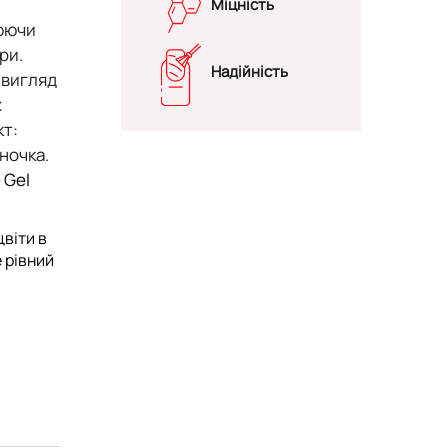
Міцність
юючи
ри.
Надійність
 вигляд
х
т:
ночка.
 Gel
цвіти в
 рівний