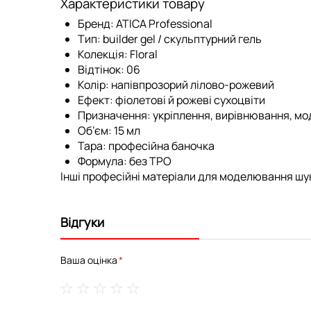
Характеристики товару
Бренд:
ATICA Professional
Тип:
builder gel / скульптурний гель
Колекція:
Floral
Відтінок:
06
Колір:
напівпрозорий лілово-рожевий
Ефект:
фіолетові й рожеві сухоцвіти
Призначення:
укріплення, вирівнювання, мо
Об’єм:
15 мл
Тара:
професійна баночка
Формула:
без TPO
Інші професійні матеріали для моделювання шук
Відгуки
Ваша оцінка
1
2
3
4
5