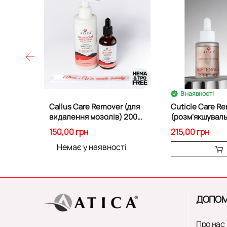
В наявності
Callus Care Remover (для
Cuticle Сare Remover
видалення мозолів) 200
(розм'якшуваль
мл 85388
для кутикули) 
150,00 грн
215,00 грн
Немає у наявності
ДОПОМ
Про нас