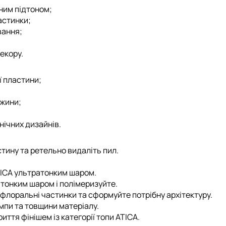
ним підтоном;
астинки;
вання;
екору.
ї пластини;
вжини;
нічних дизайнів.
стину та ретельно видаліть пил.
TICA
ультратонким шаром.
тонким шаром і полімеризуйте.
 флоральні частинки та сформуйте потрібну архітектуру.
мпи та товщини матеріалу.
иття фінішем із категорії
топи ATICA
.