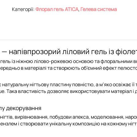
Категорії:
Флорал гель ATICA
,
Гелева система
 мл — напівпрозорий ліловий гель із фіо
 гель із ніжною лілово-рожевою основою та флоральними 
осередньо в матеріалі та створюють об’ємний ефект пелюсто
натуральну нігтьову пластину повністю, а м’яко освіжає її т
е. Така властивість дозволяє використовувати матеріал і д
пу декорування
нігтів, вирівнювання, побудови апекса, моделювання, наро
нзлем і створювати унікальну композицію на кожному нігті