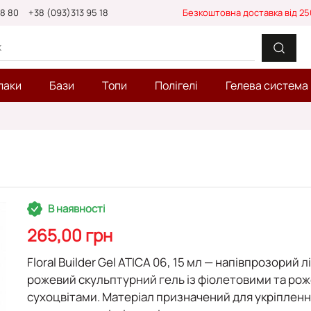
88 80
+38 (093)313 95 18
Безкоштовна доставка від 25
лаки
Бази
Топи
Полігелі
Гелева система
В наявності
265,00 грн
Floral Builder Gel ATICA 06, 15 мл
— напівпрозорий л
рожевий скульптурний гель із фіолетовими та ро
сухоцвітами. Матеріал призначений для
укріпленн