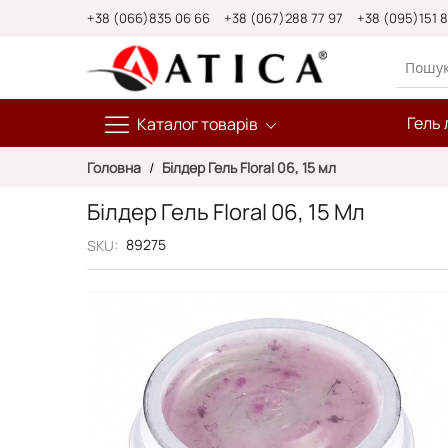
Skip
+38 (066)835 06 66
+38 (067)288 77 97
+38 (095)151 
to
Content
Гель 
Каталог товарів
Головна
Білдер Гель Floral 06, 15 мл
Білдер Гель Floral 06, 15 Мл
89275
SKU
Перейти
до
кінця
галереї
зображень