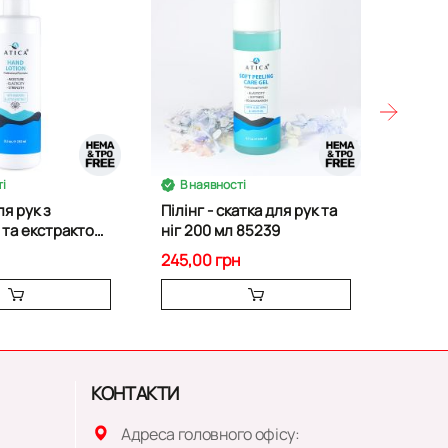
і
В наявності
В на
я рук з
Пілінг - скатка для рук та
Полиге
 та екстрактом
ніг 200 мл 85239
Flakes
0 мл 85240
245,00 грн
250,0
КОНТАКТИ
Адреса головного офісу: