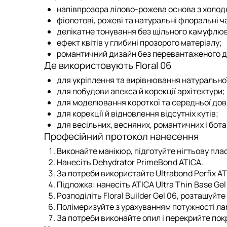
напівпрозора лілово-рожева основа з холод
фіолетові, рожеві та натуральні флоральні ч
делікатне тонування без щільного камуфлю
ефект квітів у глибині прозорого матеріалу;
романтичний дизайн без перевантаженого д
Де використовують Floral 06
для укріплення та вирівнювання натурально
для побудови апекса й корекції архітектури;
для моделювання короткої та середньої до
для корекції й відновлення відсутніх кутів;
для весільних, весняних, романтичних і бота
Професійний протокол нанесення
Виконайте манікюр, підготуйте нігтьову пла
Нанесіть
Dehydrator PrimeBond ATICA
.
За потреби використайте
Ultrabond Perfix A
Підложка:
нанесіть
ATICA Ultra Thin Base Gel
Розподіліть
Floral Builder Gel 06
, розташуйте
Полімеризуйте з урахуванням потужності ла
За потреби виконайте опил і перекрийте покр