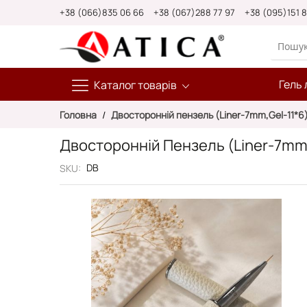
Skip
+38 (066)835 06 66
+38 (067)288 77 97
+38 (095)151 
to
Content
Гель 
Каталог товарів
Головна
Двосторонній пензель (Liner-7mm,Gel-11*6
Двосторонній Пензель (Liner-7mm,
DB
SKU
Перейти
до
кінця
галереї
зображень