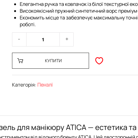
Елегантна ручка та ковпачок із білої текстурної еко
Високоякісний пружний синтетичний ворс преміум
Економить місце та забезпечує максимальну точні
роботі.
КУПИТИ
Категорія:
Пензлі
ель для манікюру ATICA — естетика та
інструментом від відомого бренду
ATICA
. Цей двосторонній 