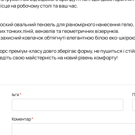
сце на робочому столі та ваш час.
лоский овальний пензель для рівномірного нанесення гелю, 
 тонких ліній, вензелів та геометричних візерунків.
 захисний ковпачок обтягнуті елегантною білою еко-шкіро
рс преміум-класу довго зберігає форму, не пушиться і стій
едіть свою майстерність на новий рівень комфорту!
Ім'я
П
Коментар