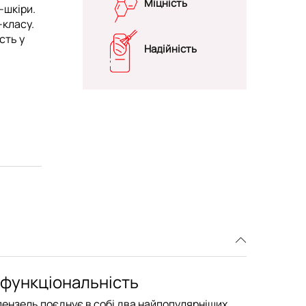
Міцність
-шкіри.
-класу.
сть у
Надійність
 функціональність
пензель поєднує в собі два найпопулярніших