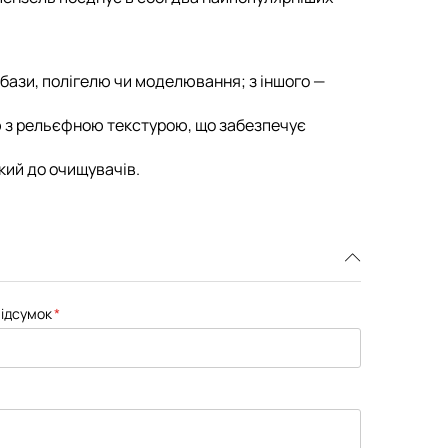
бази, полігелю чи моделювання; з іншого —
ю з рельєфною текстурою, що забезпечує
кий до очищувачів.
ідсумок