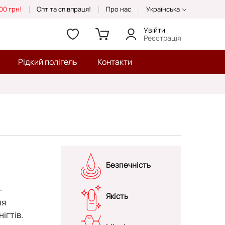
00 грн!
Опт та співпраця!
Про нас
Українська
Увійти
Реєстрація
Рідкий полігель
Контакти
Безпечність
—
Якість
ля
ігтів.