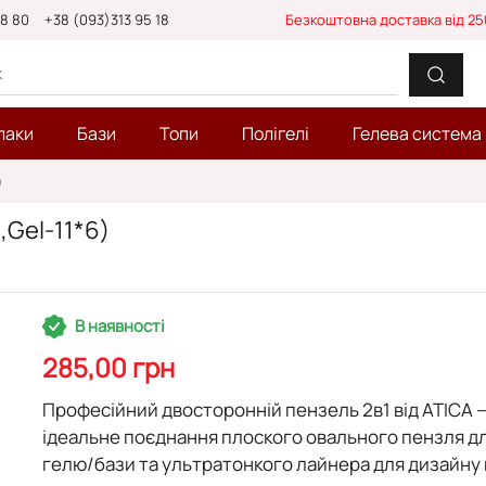
88 80
+38 (093)313 95 18
Безкоштовна доставка від 25
лаки
Бази
Топи
Полігелі
Гелева система
)
Gel-11*6)
В наявності
285,00 грн
Професійний двосторонній пензель 2в1 від ATICA
ідеальне поєднання плоского овального пензля д
гелю/бази та ультратонкого лайнера для дизайну н