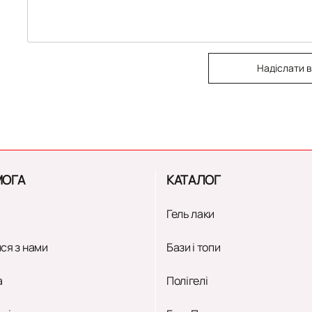
Надіслати в
ОГА
КАТАЛОГ
Гель лаки
ся з нами
Бази і топи
а
Полігелі