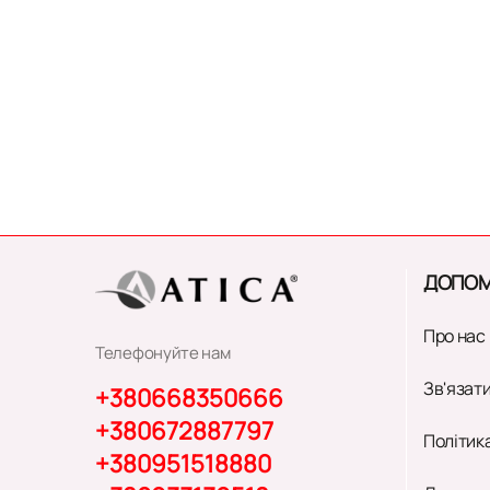
ДОПОМ
Про нас
Телефонуйте нам
Зв'язати
+380668350666
+380672887797
Політик
+380951518880