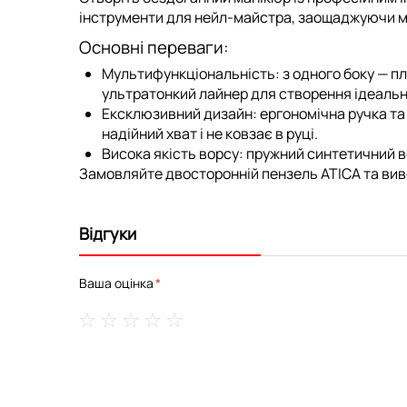
інструменти для нейл-майстра, заощаджуючи мі
Основні переваги:
Мультифункціональність:
з одного боку — п
ультратонкий лайнер для створення ідеальних
Ексклюзивний дизайн:
ергономічна ручка та
надійний хват і не ковзає в руці.
Висока якість ворсу:
пружний синтетичний во
Замовляйте двосторонній пензель ATICA та вив
Відгуки
Ваша оцінка
1
2
3
4
5
star
stars
stars
stars
stars