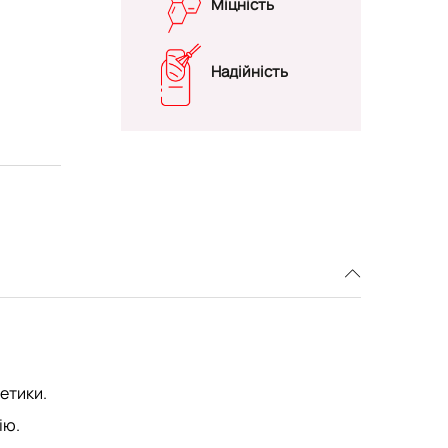
Міцність
Надійність
етики.
ію.