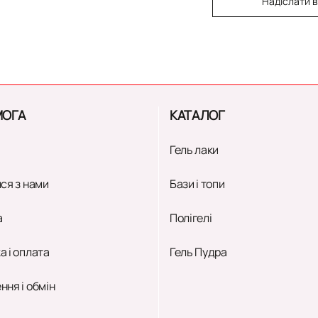
Надіслати в
ОГА
КАТАЛОГ
Гель лаки
ся з нами
Бази і топи
а
Полігелі
а і оплата
Гель Пудра
ння і обмін