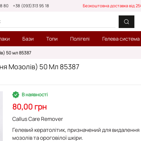
88 80
+38 (093)313 95 18
Безкоштовна доставка від 25
лаки
Бази
Топи
Полігелі
Гелева система
ів) 50 мл 85387
ня Мозолів) 50 Мл 85387
В наявності
80,00 грн
Callus Care Remover
Гелевий кератолітик, призначений для видалення
мозолів та ороговілої шкіри.