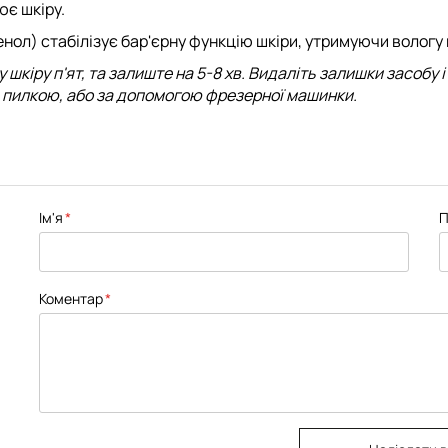
є шкіру.
нол) стабілізує бар'єрну функцію шкіри, утримуючи вологу 
 шкіру п'ят,
та залиште
на 5-8 хв
. Видаліть залишки засобу 
пилкою, або за допомогою фрезерної машинки.
Ім'я
П
Коментар