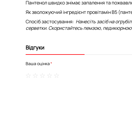
Пантенол швидко знімає запалення та пожвавлю
Як зволожуючий інгредієнт провітамін B5 (панте
Спосіб застосування:
Нанесіть засіб на огрубілу
серветки.
Скористайтесь
пемзою, педикюрною 
Відгуки
Ваша оцінка
1
2
3
4
5
star
stars
stars
stars
stars