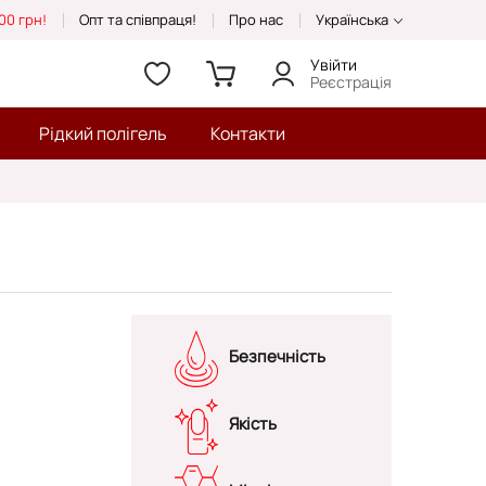
00 грн!
Опт та співпраця!
Про нас
Українська
Увійти
Реєстрація
Рідкий полігель
Контакти
Безпечність
Якість