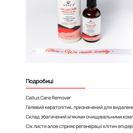
Перейти
до
початку
Подробиці
галереї
зображень
Callus Care Remover
Гелевий кератолітик, призначений для видалення
Склад збагачений м'якими очищувальними комп
Сік листя алое сприяє регенерації клітин епіде