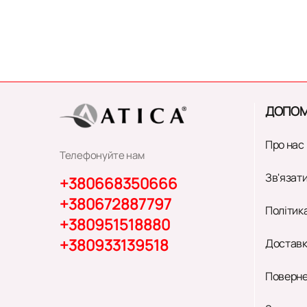
ДОПОМ
Про нас
Телефонуйте нам
Зв'язати
+380668350666
+380672887797
Політик
+380951518880
+380933139518
Доставк
Поверне