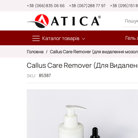
Skip
+38 (066)835 06 66
+38 (067)288 77 97
+38 (095)151 
to
Content
Гель 
Каталог товарів
Головна
Callus Care Remover (для видалення мозол
Callus Care Remover (для Видален
85387
SKU
Перейти
до
кінця
галереї
зображень