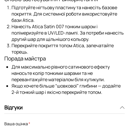
Підготуйте нігтьову пластину та нанесіть базове
покриття. Для системної роботи використовуйте
бази Atica
.
Нанесіть
Atica Satin 007
тонким шаром і
полімеризуйте в UV/LED-лампі. За потреби нанесіть
другий шар для щільнішого кольору.
Перекрийте покриття
топом Atica
, запечатайте
торець.
Порада майстра
Для максимально рівного сатинового ефекту
наносьте колір тонкими шарами та не
перевантажуйте матеріалом біля кутикули.
Якщо хочете більше “шовкової” глибини — додайте
2-й тонкий шар і якісно перекрийте топом.
Відгуки
Ваша оцінка