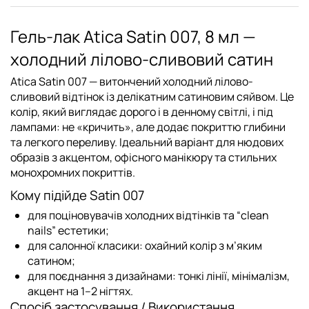
Гель-лак Atica Satin 007, 8 мл —
холодний лілово-сливовий сатин
Atica Satin 007
— витончений холодний лілово-
сливовий відтінок із делікатним сатиновим сяйвом. Це
колір, який виглядає дорого і в денному світлі, і під
лампами: не «кричить», але додає покриттю глибини
та легкого переливу. Ідеальний варіант для нюдових
образів з акцентом, офісного манікюру та стильних
монохромних покриттів.
Кому підійде Satin 007
для поціновувачів холодних відтінків та “clean
nails” естетики;
для салонної класики: охайний колір з м’яким
сатином;
для поєднання з дизайнами: тонкі лінії, мінімалізм,
акцент на 1–2 нігтях.
Спосіб застосування / Використання