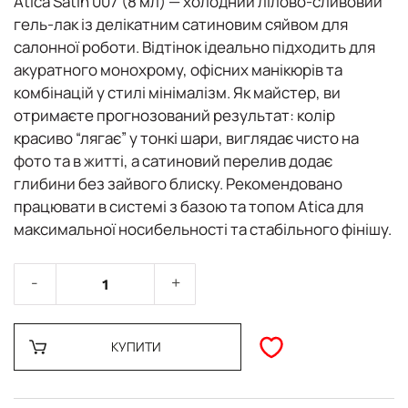
Atica Satin 007
(8 мл) — холодний лілово-сливовий
гель-лак із делікатним сатиновим сяйвом для
салонної роботи. Відтінок ідеально підходить для
акуратного монохрому
, офісних манікюрів та
комбінацій у стилі
мінімалізм
. Як майстер, ви
отримаєте прогнозований результат: колір
красиво “лягає” у тонкі шари, виглядає чисто на
фото та в житті, а сатиновий перелив додає
глибини без зайвого блиску. Рекомендовано
працювати в системі з
базою та топом Atica
для
максимальної носибельності та стабільного фінішу.
КУПИТИ