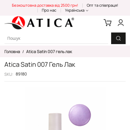
Skip
Безкоштовна доставка від 2500 грн!
Опт та співпраця!
to
Про нас
Українська
Content
Головна
Atica Satin 007 гель лак
Atica Satin 007 Гель Лак
89180
SKU
Перейти
до
кінця
галереї
зображень