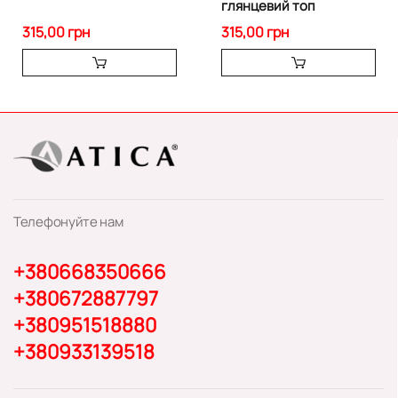
глянцевий топ
315,00 грн
315,00 грн
Телефонуйте нам
+380668350666
+380672887797
+380951518880
+380933139518