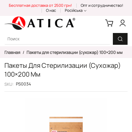
Skip
Бесплатная доставка от 2500 грн!
Опт и сотрудничество!
to
О нас
Російська
Content
Главная
Пакеты для стерилизации (сухожар) 100×200 мм
Пакеты Для Стерилизации (сухожар)
100×200 Мм
PS0034
SKU
Пропустить
и
перейти
к
галереям