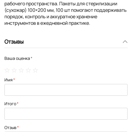
рабочего пространства. Пакеты для стерилизации
(сухожар) 100×200 мм, 100 шт помогают поддерживать
порядок, контроль и аккуратное хранение
инструментов в ежедневной практике.
Отзывы
Ваша оценка
1
2
3
4
5
Имя
star
stars
stars
stars
stars
Итого
Отзыв