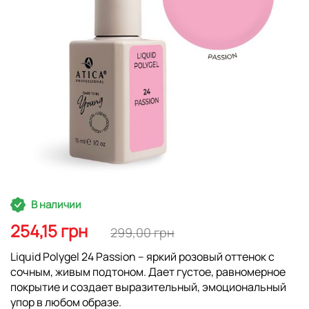
Перейти
В наличии
к
началу
254,15 грн
299,00 грн
галереи
изображений
Liquid Polygel 24 Passion – яркий розовый оттенок с
сочным, живым подтоном. Дает густое, равномерное
покрытие и создает выразительный, эмоциональный
упор в любом образе.