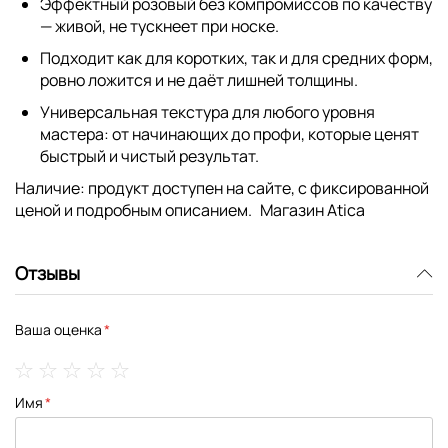
Эффектный розовый без компромиссов по качеству
— живой, не тускнеет при носке.
Подходит как для коротких, так и для средних форм,
ровно ложится и не даёт лишней толщины.
Универсальная текстура для любого уровня
мастера: от начинающих до профи, которые ценят
быстрый и чистый результат.
Наличие:
продукт доступен на сайте, с фиксированной
ценой и подробным описанием.
Магазин Atica
Отзывы
Ваша оценка
1
2
3
4
5
Имя
star
stars
stars
stars
stars