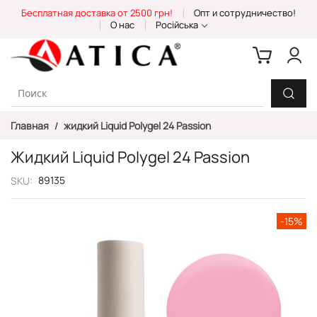
Skip
Бесплатная доставка от 2500 грн!
Опт и сотрудничество!
to
О нас
Російська
Content
Главная
жидкий Liquid Polygel 24 Passion
Жидкий Liquid Polygel 24 Passion
89135
SKU
Пропустить
-15%
и
перейти
к
галереям
изображений