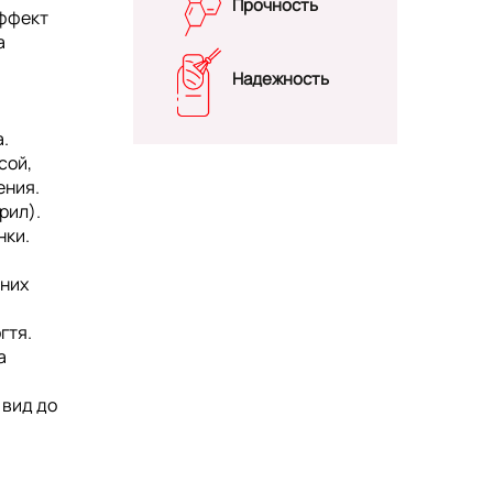
Прочность
эффект
а
Надежность
.
сой,
ения.
рил).
нки.
них
гтя.
а
 вид до