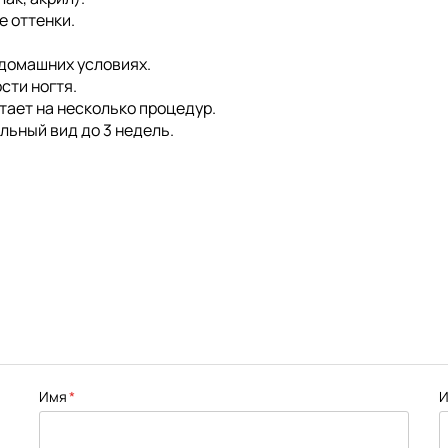
 оттенки.
домашних условиях.
сти ногтя.
тает на несколько процедур.
ьный вид до 3 недель.
Имя
И