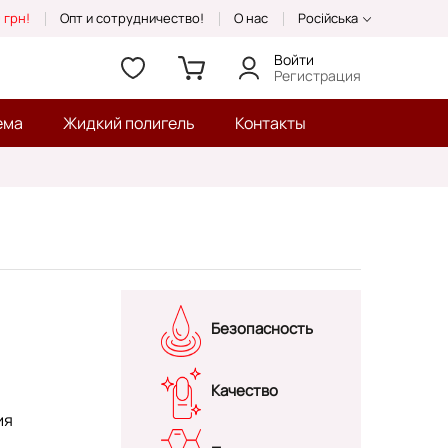
 грн!
Опт и сотрудничество!
О нас
Російська
Войти
Регистрация
ема
Жидкий полигель
Контакты
Безопасность
Качество
ия