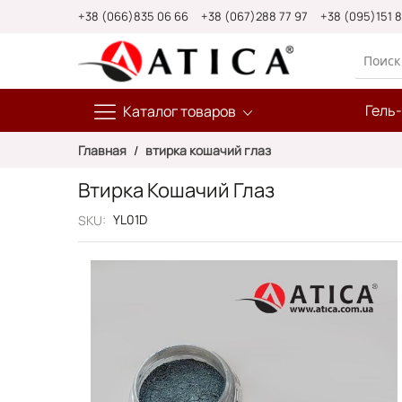
Skip
+38 (066)835 06 66
+38 (067)288 77 97
+38 (095)151 
to
Content
Гель
Каталог товаров
Главная
втирка кошачий глаз
Втирка Кошачий Глаз
YL01D
SKU
Пропустить
и
перейти
к
галереям
изображений