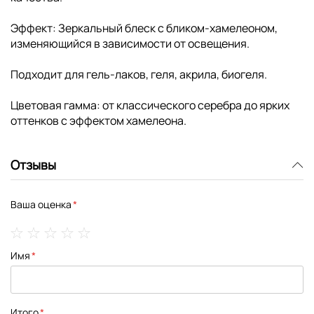
Эффект: Зеркальный блеск с бликом-хамелеоном,
изменяющийся в зависимости от освещения.
Подходит для гель-лаков, геля, акрила, биогеля.
Цветовая гамма: от классического серебра до ярких
оттенков с эффектом хамелеона.
Отзывы
Ваша оценка
1
2
3
4
5
Имя
star
stars
stars
stars
stars
Итого