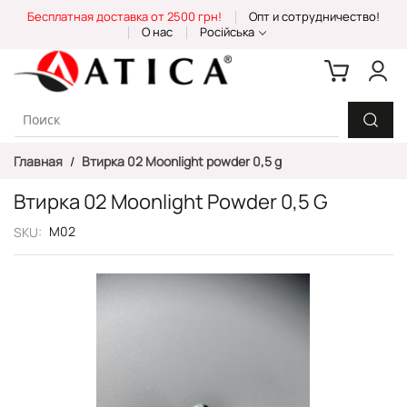
Skip
Бесплатная доставка от 2500 грн!
Опт и сотрудничество!
to
О нас
Російська
Content
Главная
Втирка 02 Moonlight powder 0,5 g
Втирка 02 Moonlight Powder 0,5 G
М02
SKU
Пропустить
и
перейти
к
галереям
изображений