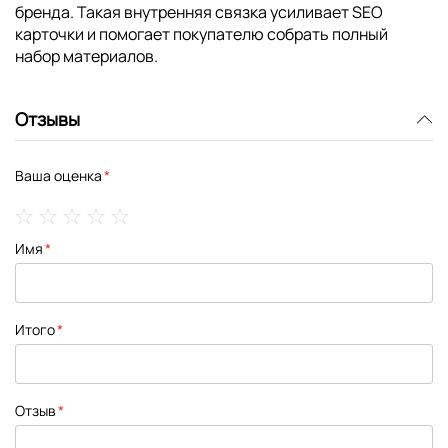
бренда. Такая внутренняя связка усиливает SEO
карточки и помогает покупателю собрать полный
набор материалов.
Отзывы
Ваша оценка
1
2
3
4
5
Имя
star
stars
stars
stars
stars
Итого
Отзыв