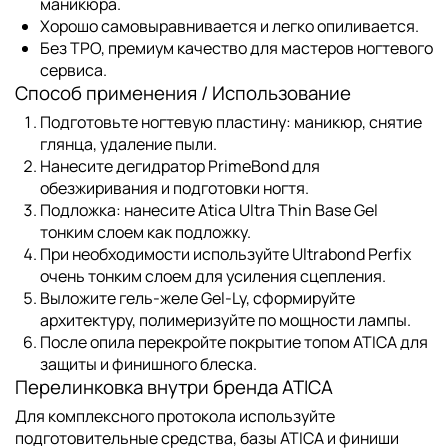
маникюра.
Хорошо самовыравнивается и легко опиливается.
Без TPO, премиум качество для мастеров ногтевого
сервиса.
Способ применения / Использование
Подготовьте ногтевую пластину: маникюр, снятие
глянца, удаление пыли.
Нанесите
дегидратор PrimeBond
для
обезжиривания и подготовки ногтя.
Подложка:
нанесите
Atica Ultra Thin Base Gel
тонким слоем как подложку.
При необходимости используйте
Ultrabond Perfix
очень тонким слоем для усиления сцепления.
Выложите
гель-желе Gel-Ly
, сформируйте
архитектуру, полимеризуйте по мощности лампы.
После опила перекройте покрытие
топом ATICA
для
защиты и финишного блеска.
Перелинковка внутри бренда ATICA
Для комплексного протокола используйте
подготовительные средства,
базы ATICA
и финиши