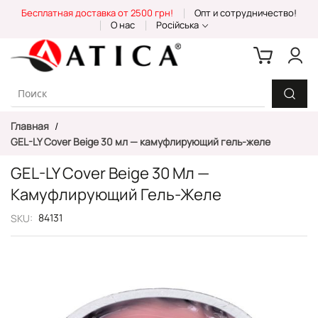
Skip
Бесплатная доставка от 2500 грн!
Опт и сотрудничество!
to
О нас
Російська
Content
Главная
GEL-LY Cover Beige 30 мл — камуфлирующий гель-желе
GEL-LY Cover Beige 30 Мл —
Камуфлирующий Гель-Желе
84131
SKU
Пропустить
и
перейти
к