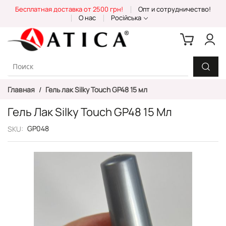
Skip
Бесплатная доставка от 2500 грн!
Опт и сотрудничество!
to
О нас
Російська
Content
Главная
Гель лак Silky Touch GP48 15 мл
Гель Лак Silky Touch GP48 15 Мл
GP048
SKU
Пропустить
и
перейти
к
галереям
изображений