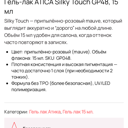
Гель-лак ATICA Silky Touch GP48, 15
мл
Silky Touch — припылённо-розовый mauve, который
выглядит аккуратно и “дорого” на любой длине.
Объём 15 мл удобен для салона, когда оттенок
часто повторяют в записях.
Цвет: припылённо-розовый (mauve). Объём
флакона: 15 мл. SKU: GP048.
Плотная консистенция и высокая пигментация —
часто достаточно 1 слоя (при необходимости 2
тонких).
Формула без TPO (более безопасная), UV/LED
полимеризация.
Категории:
Гель лак Атика
,
Гель лак 15 мл.