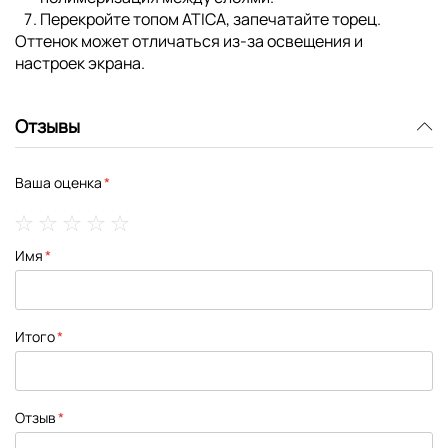
Перекройте
топом ATICA
, запечатайте торец.
Оттенок может отличаться из-за освещения и
настроек экрана.
Отзывы
Ваша оценка
1
2
3
4
5
Имя
star
stars
stars
stars
stars
Итого
Отзыв