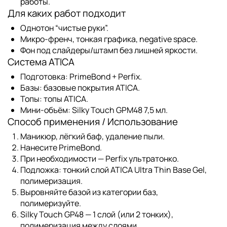
работы.
Для каких работ подходит
Однотон “чистые руки”.
Микро-френч, тонкая графика, negative space.
Фон под слайдеры/штамп без лишней яркости.
Система ATICA
Подготовка:
PrimeBond
+
Perfix
.
Базы:
базовые покрытия ATICA
.
Топы:
топы ATICA
.
Мини-объём:
Silky Touch GPM48 7,5 мл
.
Способ применения / Использование
Маникюр, лёгкий баф, удаление пыли.
Нанесите
PrimeBond
.
При необходимости —
Perfix
ультратонко.
Подложка:
тонкий слой
ATICA Ultra Thin Base Gel
,
полимеризация.
Выровняйте базой из
категории баз
,
полимеризуйте.
Silky Touch GP48 — 1 слой (или 2 тонких),
полимеризация между слоями.