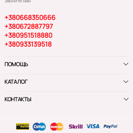
Звоните нам
+380668350666
+380672887797
+380951518880
+380933139518
ПОМОЩЬ
КАТАЛОГ
КОНТАКТЫ