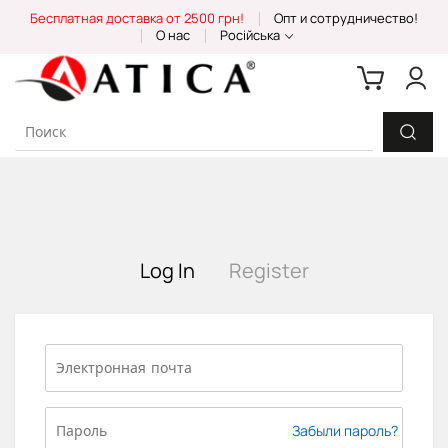
Skip
Бесплатная доставка от 2500 грн!
Опт и сотрудничество!
to
О нас
Російська
Content
Log In
Register
Забыли пароль?