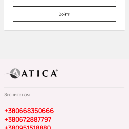
Войти
Звоните нам
+380668350666
+380672887797
+380951518880