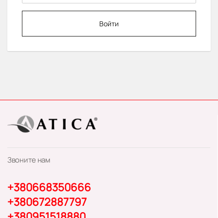
Войти
Звоните нам
+380668350666
+380672887797
+380951518880