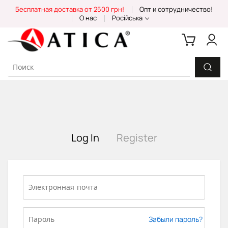
Skip
Бесплатная доставка от 2500 грн!
Опт и сотрудничество!
to
О нас
Російська
Content
Log In
Register
Забыли пароль?