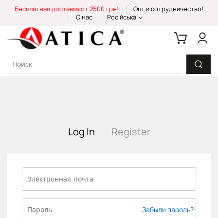
Skip
Бесплатная доставка от 2500 грн!
Опт и сотрудничество!
to
О нас
Російська
Content
Log In
Register
Забыли пароль?