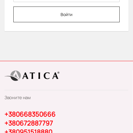
Войти
Звоните нам
+380668350666
+380672887797
+380951518880