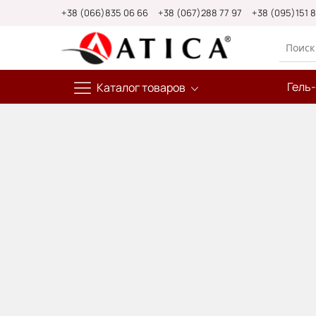
Skip
+38 (066)835 06 66
+38 (067)288 77 97
+38 (095)151 
to
Content
Гель
Каталог товаров