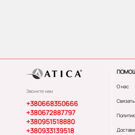
ПОМО
О нас
Звоните нам
Связать
+380668350666
+380672887797
Политик
+380951518880
+380933139518
Доставк