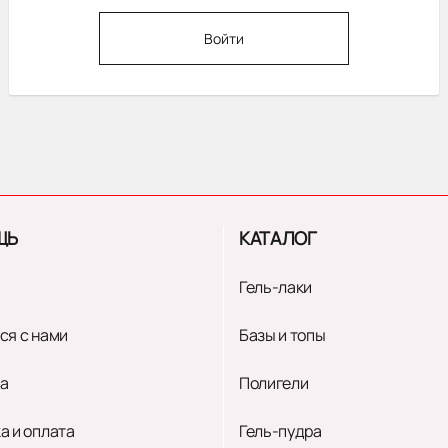
Войти
ЩЬ
КАТАЛОГ
Гель-лаки
ся с нами
Базы и топы
а
Полигели
а и оплата
Гель-пудра