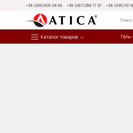
Skip
+38 (066)835 06 66
+38 (067)288 77 97
+38 (095)151 
to
Content
Гель
Каталог товаров