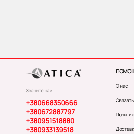
ПОМО
О нас
Звоните нам
Связать
+380668350666
+380672887797
Политик
+380951518880
+380933139518
Доставк