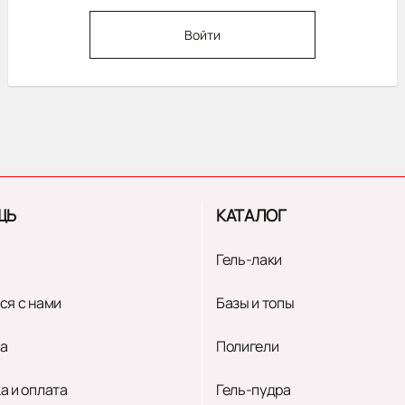
Войти
ЩЬ
КАТАЛОГ
Гель-лаки
ся с нами
Базы и топы
а
Полигели
а и оплата
Гель-пудра