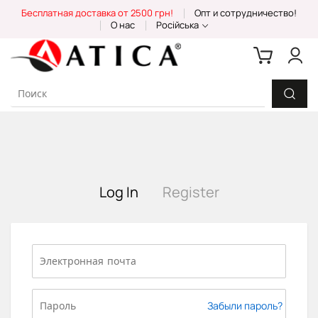
Skip
Бесплатная доставка от 2500 грн!
Опт и сотрудничество!
to
О нас
Російська
Content
Log In
Register
Забыли пароль?