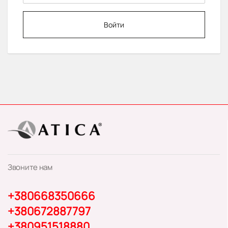
Войти
Звоните нам
+380668350666
+380672887797
+380951518880