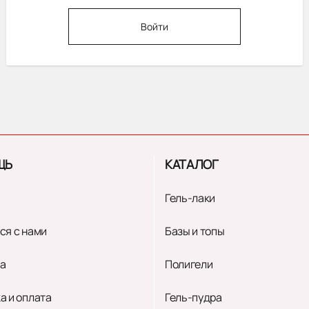
Войти
ЩЬ
КАТАЛОГ
Гель-лаки
ся с нами
Базы и топы
а
Полигели
а и оплата
Гель-пудра