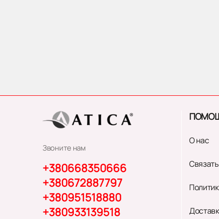
ПОМО
О нас
Звоните нам
Связать
+380668350666
+380672887797
Политик
+380951518880
+380933139518
Доставк