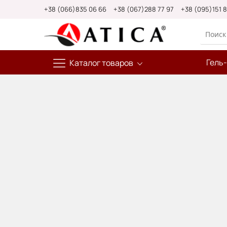
Skip
+38 (066)835 06 66
+38 (067)288 77 97
+38 (095)151 
to
Content
Гель
Каталог товаров