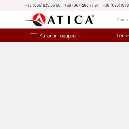
Skip
+38 (066)835 06 66
+38 (067)288 77 97
+38 (095)151 
to
Content
Гель
Каталог товаров