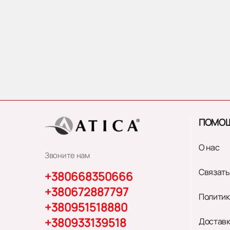
ПОМО
О нас
Звоните нам
Связать
+380668350666
+380672887797
Политик
+380951518880
+380933139518
Доставк