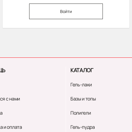
Войти
ЩЬ
КАТАЛОГ
Гель-лаки
ся с нами
Базы и топы
а
Полигели
а и оплата
Гель-пудра