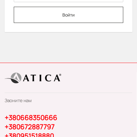
Войти
Звоните нам
+380668350666
+380672887797
+380951518880