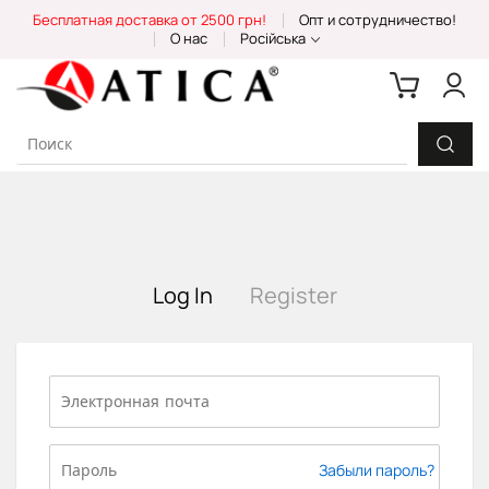
Skip
Бесплатная доставка от 2500 грн!
Опт и сотрудничество!
to
О нас
Російська
Content
Log In
Register
Забыли пароль?