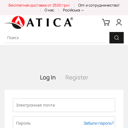
Skip
Бесплатная доставка от 2500 грн!
Опт и сотрудничество!
to
О нас
Російська
Content
Log In
Register
Забыли пароль?