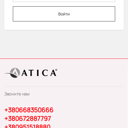
Войти
Звоните нам
+380668350666
+380672887797
+380951518880