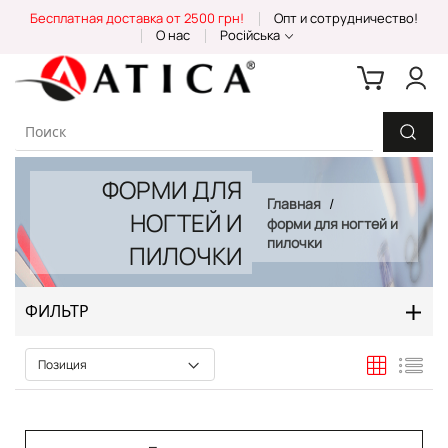
Skip
Бесплатная доставка от 2500 грн!
Опт и сотрудничество!
to
О нас
Російська
Content
ФОРМИ ДЛЯ
Главная
НОГТЕЙ И
форми для ногтей и
пилочки
ПИЛОЧКИ
ФИЛЬТР
Сетка
Спи