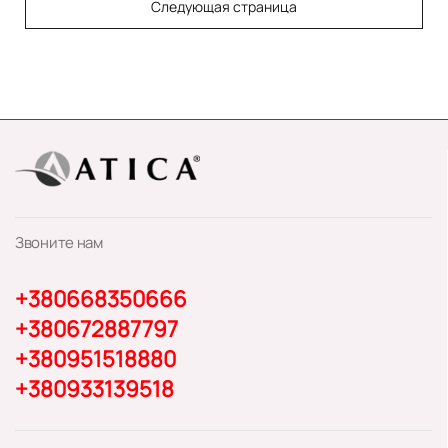
Следующая страница
Звоните нам
+380668350666
+380672887797
+380951518880
+380933139518