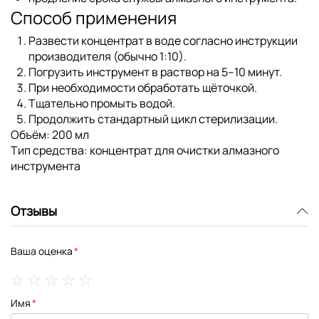
Способ применения
Развести концентрат в воде согласно инструкции
производителя (обычно 1:10).
Погрузить инструмент в раствор на 5–10 минут.
При необходимости обработать щёточкой.
Тщательно промыть водой.
Продолжить стандартный цикл стерилизации.
Объём:
200 мл
Тип средства:
концентрат для очистки алмазного
инструмента
Отзывы
Ваша оценка
1
2
3
4
5
Имя
star
stars
stars
stars
stars