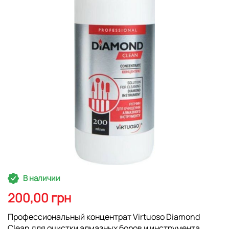
галереям
изображений
Перейти
В наличии
к
началу
200,00 грн
галереи
изображений
Профессиональный концентрат Virtuoso Diamond
Clean для очистки алмазных боров и инструмента.