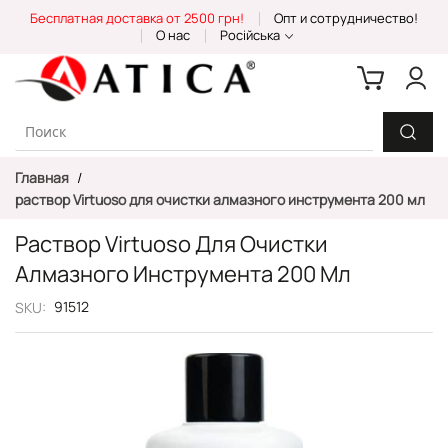
Skip
Бесплатная доставка от 2500 грн!
Опт и сотрудничество!
to
О нас
Російська
Content
Главная
раствор Virtuoso для очистки алмазного инструмента 200 мл
Раствор Virtuoso Для Очистки
Алмазного Инструмента 200 Мл
91512
SKU
Пропустить
и
перейти
к