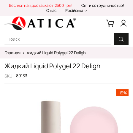
Skip
Бесплатная доставка от 2500 грн!
Опт и сотрудничество!
to
О нас
Російська
Content
Главная
жидкий Liquid Polygel 22 Deligh
Жидкий Liquid Polygel 22 Deligh
89133
SKU
Пропустить
-15%
и
перейти
к
галереям
изображений