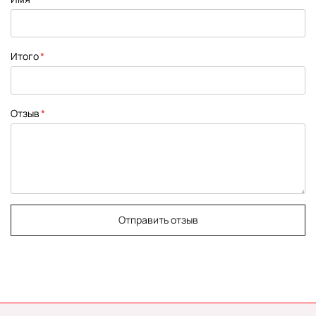
star
stars
stars
stars
stars
Итого
Отзыв
Отправить отзыв