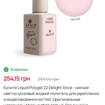
Перейти
В наличии
к
началу
254,15 грн
299,00 грн
галереи
изображений
Купите
Liquid Polygel 22 Delight Atica
– мягкий
светло-розовый жидкий полигель для укрепления
и моделирования ногтей. Оригинальные