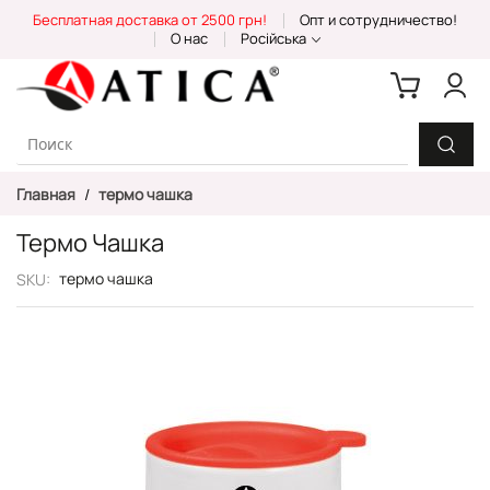
Skip
Бесплатная доставка от 2500 грн!
Опт и сотрудничество!
to
О нас
Російська
Content
Главная
термо чашка
Термо Чашка
термо чашка
SKU
Пропустить
и
перейти
к
галереям
изображений