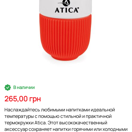
Перейти
В наличии
к
началу
265,00 грн
галереи
изображений
Наслаждайтесь любимыми напитками идеальной
температуры с помощью стильной и практичной
термокружки Atica. Этот высококачественный
аксессуар сохраняет напитки горячими или холодными