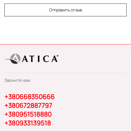
Отправить отзыв
Звоните нам
+380668350666
+380672887797
+380951518880
+380933139518