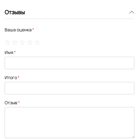
Отзывы
Ваша оценка
1
2
3
4
5
Имя
star
stars
stars
stars
stars
Итого
Отзыв