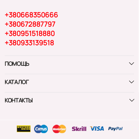
+380668350666
+380672887797
+380951518880
+380933139518
ПОМОЩЬ
КАТАЛОГ
КОНТАКТЫ