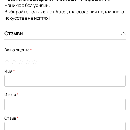
маникюр без усилий.
Выбирайте гель-лак от Atica для создания подлинного
искусства на ногтях!
Отзывы
Ваша оценка
1
2
3
4
5
Имя
star
stars
stars
stars
stars
Итого
Отзыв