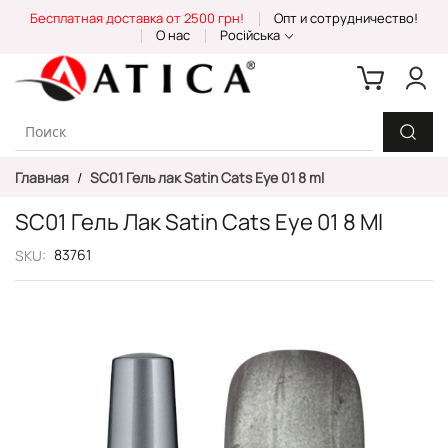
Skip
Бесплатная доставка от 2500 грн!
Опт и сотрудничество!
to
О нас
Російська
Content
Главная
SС01 Гель лак Satin Cats Eye 01 8 ml
SС01 Гель Лак Satin Cats Eye 01 8 Ml
83761
SKU
Пропустить
и
перейти
к
галереям
изображений