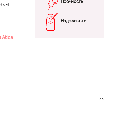
Прочность
нным
Надежность
 Atica