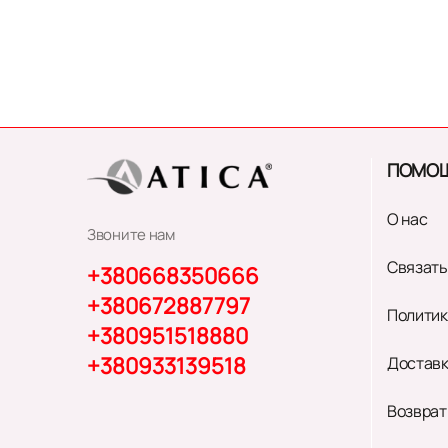
ПОМО
О нас
Звоните нам
Связать
+380668350666
+380672887797
Политик
+380951518880
+380933139518
Доставк
Возврат