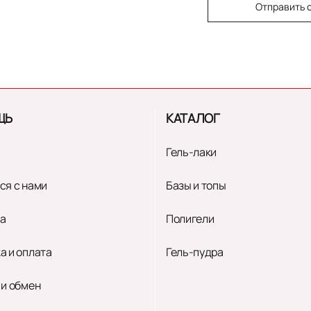
Отправить 
ЩЬ
КАТАЛОГ
Гель-лаки
ся с нами
Базы и топы
а
Полигели
а и оплата
Гель-пудра
 и обмен