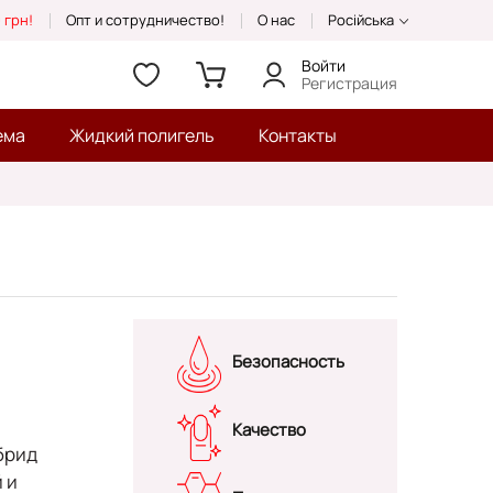
 грн!
Опт и сотрудничество!
О нас
Російська
Войти
Регистрация
ема
Жидкий полигель
Контакты
Безопасность
Качество
ибрид
 и