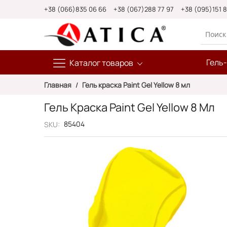
Skip
+38 (066)835 06 66
+38 (067)288 77 97
+38 (095)151 
to
Content
Гель
Каталог товаров
Главная
Гель краска Paint Gel Yellow 8 мл
Гель Краска Paint Gel Yellow 8 Мл
85404
SKU
Пропустить
и
перейти
к
галереям
изображений