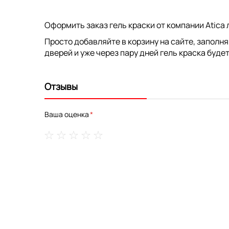
Оформить заказ гель краски от компании Atica 
Просто добавляйте в корзину на сайте, заполн
дверей и уже через пару дней гель краска будет
Отзывы
Ваша оценка
1
2
3
4
5
star
stars
stars
stars
stars