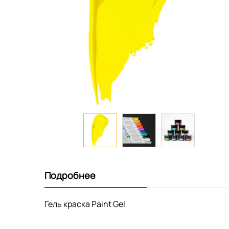
Перейти
к
началу
Подробнее
галереи
изображений
Гель краска Paint Gel