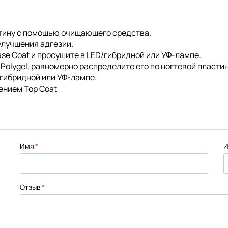
астину с помощью очищающего средства.
улучшения адгезии.
ase Coat и просушите в LED/гибридной или УФ-лампе.
 Polygel, равномерно распределите его по ногтевой пласти
/гибридной или УФ-лампе.
ением Top Coat
Имя
И
Отзыв