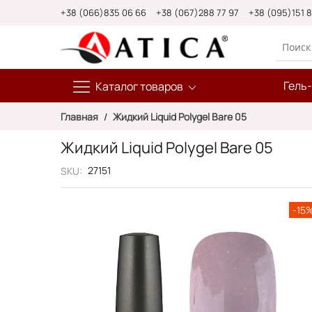
Skip
+38 (066)835 06 66
+38 (067)288 77 97
+38 (095)151 
to
Content
Гель
Каталог товаров
Главная
Жидкий Liquid Polygel Bare 05
Жидкий Liquid Polygel Bare 05
27151
SKU
Пропустить
-15
и
перейти
к
галереям
изображений