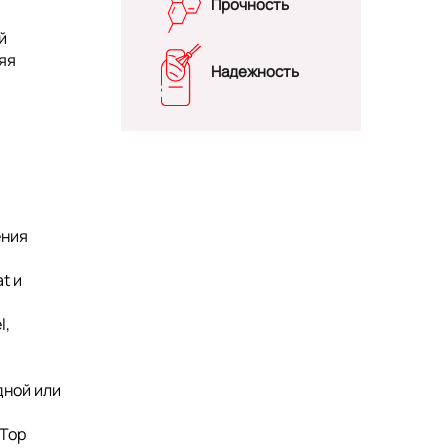
Прочность
й
яя
Надежность
ения
t и
l,
дной или
 Top