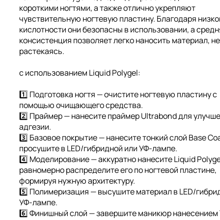
короткими ногтями, а также отлично укрепляют
чувствительную ногтевую пластину. Благодаря низко
кислотности они безопасны в использовании, а средн
консистенция позволяет легко наносить материал, не
растекаясь.
с использованием Liquid Polygel:
1️⃣ Подготовка ногтя — очистите ногтевую пластину с
помощью очищающего средства.
2️⃣ Праймер — нанесите праймер Ultrabond для улучш
адгезии.
3️⃣ Базовое покрытие — нанесите тонкий слой Base Coa
просушите в LED/гибридной или УФ-лампе.
4️⃣ Моделирование — аккуратно нанесите Liquid Polyge
равномерно распределите его по ногтевой пластине,
формируя нужную архитектуру.
5️⃣ Полимеризация — высушите материал в LED/гибри
УФ-лампе.
6️⃣ Финишный слой — завершите маникюр нанесением