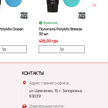
В наличии
В на
PolyMix Ocean
Полигель PolyMix Breeze
Модел
30 мл
14 Past
425,00 грн
475,00 
КОНТАКТЫ
Адрес главного офиса:
ул. Шевченко, 19, г. Запорожье,
69039
Электронная почта: