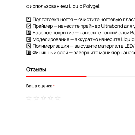
с использованием Liquid Polygel:
1️⃣ Подготовка ногтя — очистите ногтевую пл
2️⃣ Праймер — нанесите праймер Ultrabond для 
3️⃣ Базовое покрытие — нанесите тонкий слой B
4️⃣ Моделирование — аккуратно нанесите Liquid
5️⃣ Полимеризация — высушите материал в LED
6️⃣ Финишный слой — завершите маникюр нанес
Отзывы
Ваша оценка
1
2
3
4
5
star
stars
stars
stars
stars