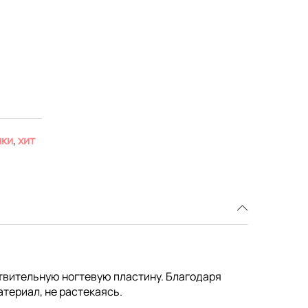
нки
,
хит
вствительную ногтевую пластину. Благодаря
атериал, не растекаясь.