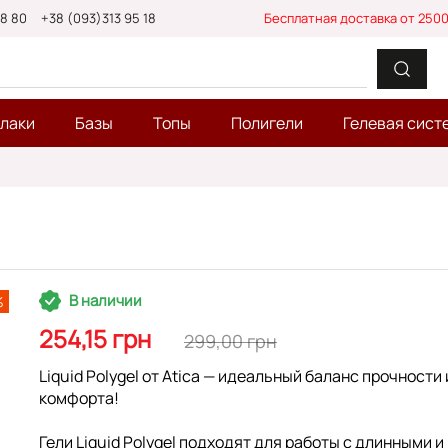
88 80
+38 (093)313 95 18
Бесплатная доставка от 2500
-лаки
Базы
Топы
Полигели
Гелевая сист
В наличии
%
254,15 грн
299,00 грн
Liquid Polygel от Atica — идеальный баланс прочности 
комфорта!
Гели Liquid Polygel подходят для работы с длинными и