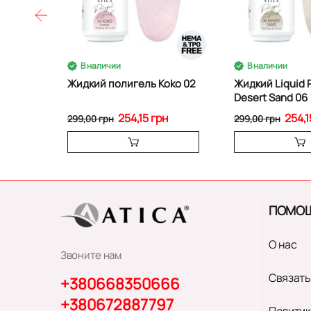
В наличии
В наличии
Жидкий полигель Koko 02
Жидкий Liquid 
Desert Sand 06
254,15 грн
254,1
299,00 грн
299,00 грн
ПОМО
О нас
Звоните нам
Связать
+380668350666
+380672887797