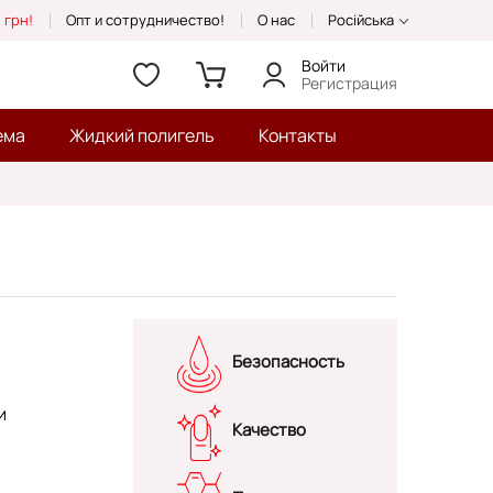
 грн!
Опт и сотрудничество!
О нас
Російська
Войти
Регистрация
ема
Жидкий полигель
Контакты
Безопасность
и
Качество