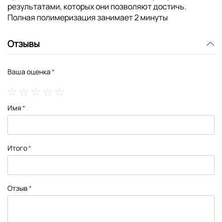
результатами, которых они позволяют достичь.
Полная полимеризация занимает 2 минуты
Отзывы
Ваша оценка
1
2
3
4
5
Имя
star
stars
stars
stars
stars
Итого
Отзыв