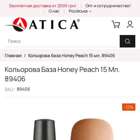
Skip
Бесплатная доставка от 2500 грн!
Опт и сотрудничество!
to
О нас
Російська
Content
Главная
Кольорова база Honey Peach 15 мл. 89406
Кольорова База Honey Peach 15 Мл.
89406
89406
SKU
Пропустить
-12%
и
перейти
к
галереям