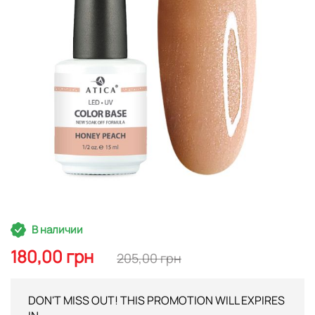
изображений
Перейти
В наличии
к
началу
180,00 грн
205,00 грн
галереи
изображений
DON'T MISS OUT! THIS PROMOTION WILL EXPIRES