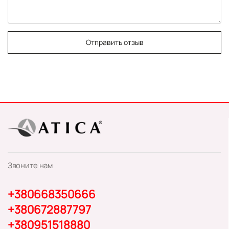
Отправить отзыв
Звоните нам
+380668350666
+380672887797
+380951518880