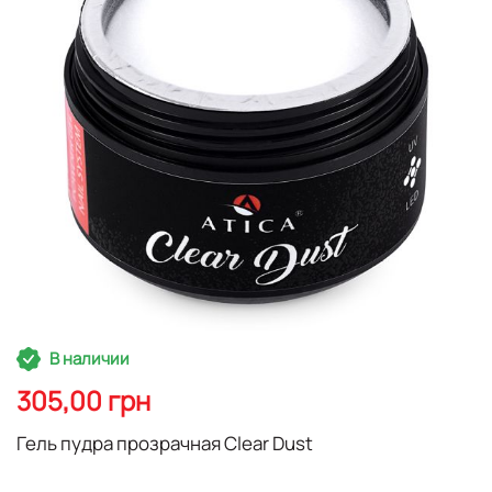
изображений
Перейти
В наличии
к
началу
305,00 грн
галереи
изображений
Гель пудра прозрачная Clear Dust