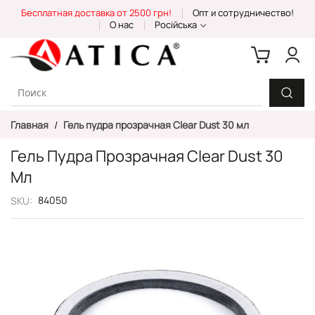
Skip
Бесплатная доставка от 2500 грн!
Опт и сотрудничество!
to
О нас
Російська
Content
Главная
Гель пудра прозрачная Clear Dust 30 мл
Гель Пудра Прозрачная Clear Dust 30
Мл
84050
SKU
Пропустить
и
перейти
к
галереям