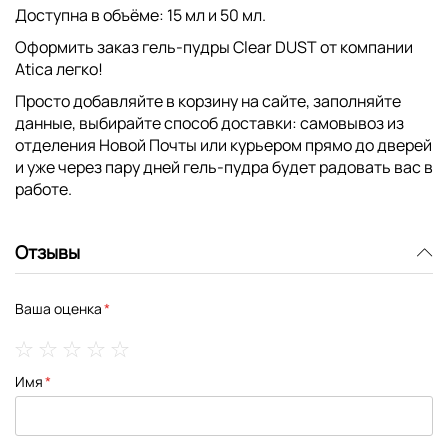
Доступна в объёме: 15 мл и 50 мл.
Оформить заказ гель-пудры Clear DUST от компании
Atica легко!
Просто добавляйте в корзину на сайте, заполняйте
данные, выбирайте способ доставки: самовывоз из
отделения Новой Почты или курьером прямо до дверей
и уже через пару дней гель-пудра будет радовать вас в
работе.
Отзывы
Ваша оценка
1
2
3
4
5
Имя
star
stars
stars
stars
stars