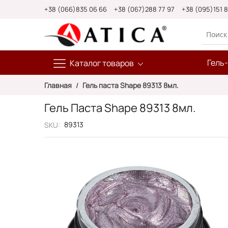
Skip
+38 (066)835 06 66
+38 (067)288 77 97
+38 (095)151 
to
Content
Гель
Каталог товаров
Главная
Гель паста Shape 89313 8мл.
Гель Паста Shape 89313 8мл.
89313
SKU
Пропустить
и
перейти
к
галереям
изображений