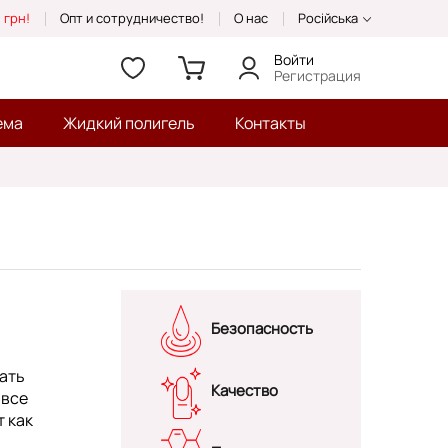
 грн!
Опт и сотрудничество!
О нас
Російська
Войти
Регистрация
ема
Жидкий полигель
Контакты
Безопасность
вать
Качество
 все
т как