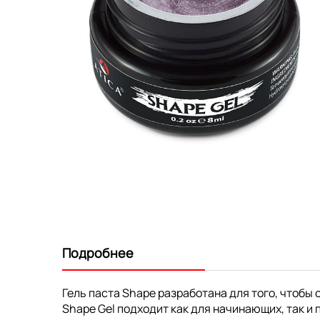
Перейти
к
началу
галереи
изображений
Подробнее
Гель паста Shape разработана для того, чтобы
Shape Gel подходит как для начинающих, так и