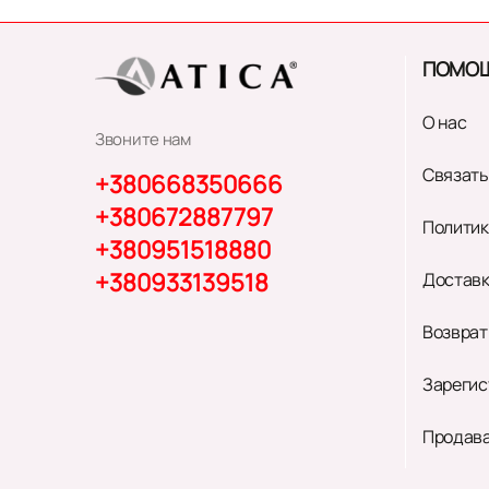
ПОМО
О нас
Звоните нам
Связать
+380668350666
+380672887797
Политик
+380951518880
+380933139518
Доставк
Возврат
Зарегис
Продава