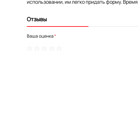
использовании, им легко придать форму. Время
Отзывы
Ваша оценка
1
2
3
4
5
star
stars
stars
stars
stars