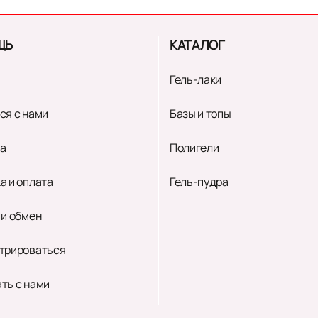
ЩЬ
КАТАЛОГ
Гель-лаки
ся с нами
Базы и топы
а
Полигели
а и оплата
Гель-пудра
 и обмен
трироваться
ть с нами