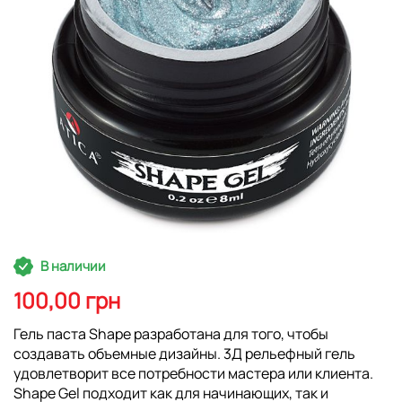
Перейти
В наличии
к
началу
100,00 грн
галереи
изображений
Гель паста Shape разработана для того, чтобы
создавать объемные дизайны. 3Д рельефный гель
удовлетворит все потребности мастера или клиента.
Shape Gel подходит как для начинающих, так и