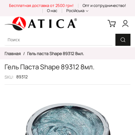
Skip
Бесплатная доставка от 2500 грн!
Опт и сотрудничество!
to
О нас
Російська
Content
Главная
Гель паста Shape 89312 8мл.
Гель Паста Shape 89312 8мл.
89312
SKU
Пропустить
и
перейти
к
галереям
изображений