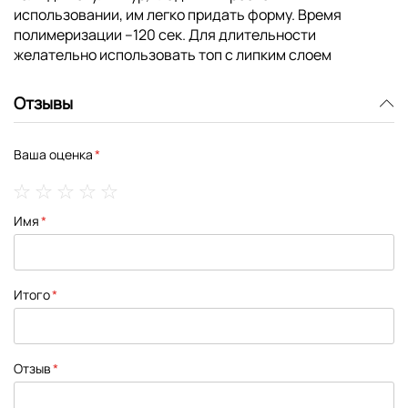
использовании, им легко придать форму. Время
полимеризации –120 сек. Для длительности
желательно использовать топ с липким слоем
Отзывы
Ваша оценка
1
2
3
4
5
Имя
star
stars
stars
stars
stars
Итого
Отзыв