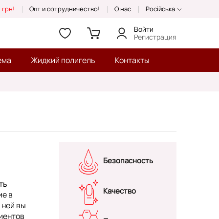
 грн!
Опт и сотрудничество!
О нас
Російська
Войти
Регистрация
ема
Жидкий полигель
Контакты
Безопасность
ть
Качество
ие в
 ней вы
иентов