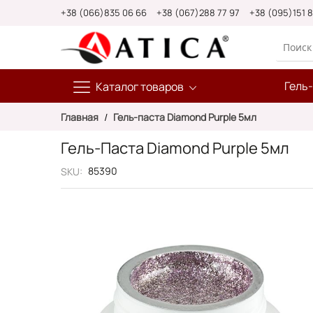
Skip
+38 (066)835 06 66
+38 (067)288 77 97
+38 (095)151 
to
Content
Гель
Каталог товаров
Главная
Гель-паста Diamond Purple 5мл
Гель-Паста Diamond Purple 5мл
85390
SKU
Пропустить
и
перейти
к
галереям
изображений