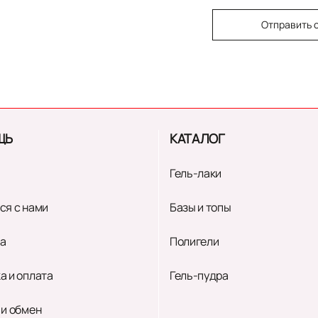
Отправить 
ЩЬ
КАТАЛОГ
Гель-лаки
ся с нами
Базы и топы
а
Полигели
а и оплата
Гель-пудра
 и обмен