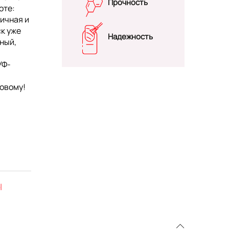
Прочность
оте:
ичная и
к уже
Надежность
ный,
УФ-
a
овому!
l