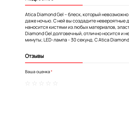
Atica Diamond Gel – блеск, который невозможно
даже ночью. С ней вы создадите невероятные д
наносится кистями из любых материалов, эласт
Diamond Gel долговечный, отлично носится и н
минуты; LED-лампа - 30 секунд. С Atica Diamo
Отзывы
Ваша оценка
1
2
3
4
5
star
stars
stars
stars
stars