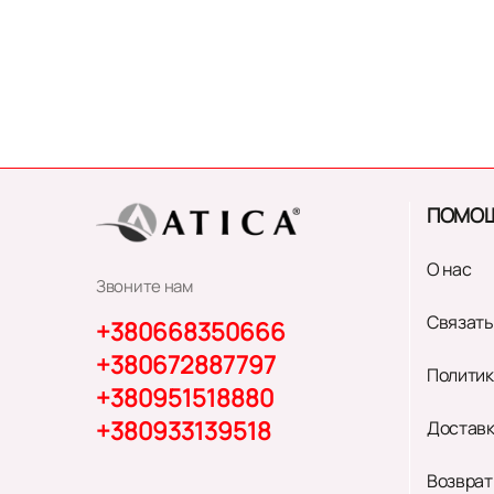
ПОМО
О нас
Звоните нам
Связать
+380668350666
+380672887797
Политик
+380951518880
+380933139518
Доставк
Возврат