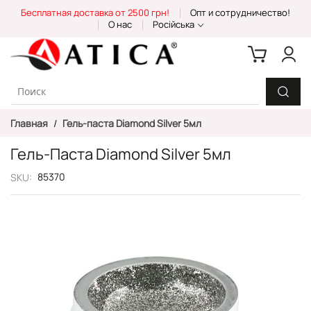
Skip
Бесплатная доставка от 2500 грн!
Опт и сотрудничество!
to
О нас
Російська
Content
Главная
Гель-паста Diamond Silver 5мл
Гель-Паста Diamond Silver 5мл
85370
SKU
Пропустить
и
перейти
к
галереям
изображений