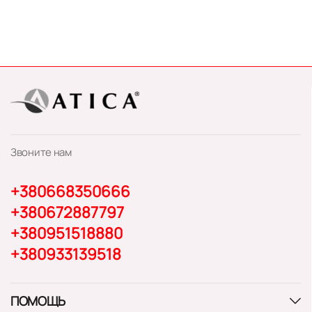
Звоните нам
+380668350666
+380672887797
+380951518880
+380933139518
ПОМОЩЬ