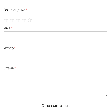
Ваша оценка
1
2
3
4
5
Имя
star
stars
stars
stars
stars
Итого
Отзыв
Отправить отзыв