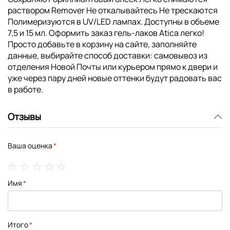
раствором Remover Не откалывайтесь Не трескаются
Полимеризуются в UV/LED лампах. Доступны в объеме
7,5 и 15 мл. Оформить заказ гель-лаков Atica легко!
Просто добавьте в корзину на сайте, заполняйте
данные, выбирайте способ доставки: самовывоз из
отделения Новой Почты или курьером прямо к двери и
уже через пару дней новые оттенки будут радовать вас
в работе.
Отзывы
Ваша оценка
1
2
3
4
5
Имя
star
stars
stars
stars
stars
Итого