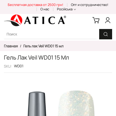
Skip
Бесплатная доставка от 2500 грн!
Опт и сотрудничество!
to
О нас
Російська
Content
Главная
Гель лак Veil WD01 15 мл
Гель Лак Veil WD01 15 Мл
WD01
SKU
Пропустить
и
перейти
к
галереям
изображений