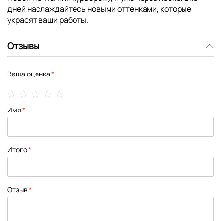
дней наслаждайтесь новыми оттенками, которые
украсят ваши работы.
Отзывы
Ваша оценка
1
2
3
4
5
Имя
star
stars
stars
stars
stars
Итого
Отзыв