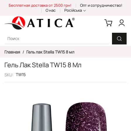
Skip
Бесплатная доставка от 2500 грн!
Опт и сотрудничество!
to
О нас
Російська
Content
Главная
Гель лак Stella TW15 8 мл
Гель Лак Stella TW15 8 Мл
TW15
SKU
Пропустить
и
перейти
к
галереям
изображений