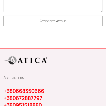
Отправить отзыв
Звоните нам
+380668350666
+380672887797
+380951518880