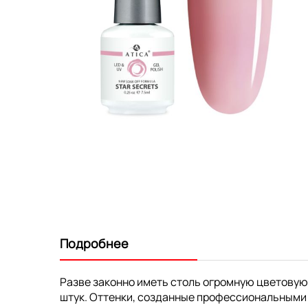
Перейти
к
началу
галереи
изображений
Подробнее
Разве законно иметь столь огромную цветовую
штук. Оттенки, созданные профессиональными 