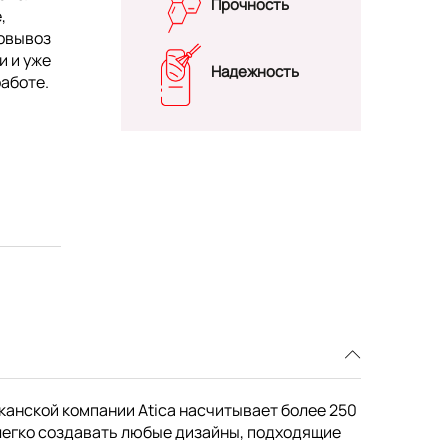
Прочность
,
мовывоз
и и уже
Надежность
работе.
канской компании Atica насчитывает более 250
легко создавать любые дизайны, подходящие