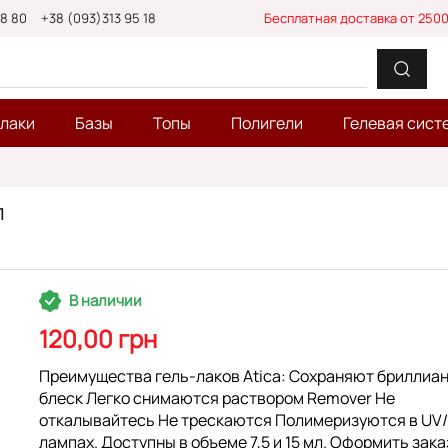
88 80
+38 (093)313 95 18
Бесплатная доставка от 2500
-лаки
Базы
Топы
Полигели
Гелевая сист
л
В наличии
120,00 грн
Преимущества гель-лаков Atica: Сохраняют бриллиа
блеск Легко снимаются раствором Remover Не
откалывайтесь Не трескаются Полимеризуются в UV
лампах. Доступны в объеме 7,5 и 15 мл. Оформить зака