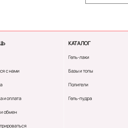
ЩЬ
КАТАЛОГ
Гель-лаки
ся с нами
Базы и топы
а
Полигели
а и оплата
Гель-пудра
 и обмен
трироваться