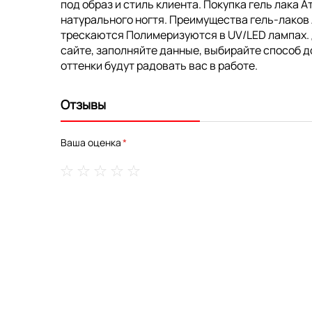
под образ и стиль клиента. Покупка гель лака 
натурального ногтя. Преимущества гель-лаков
трескаются Полимеризуются в UV/LED лампах. До
сайте, заполняйте данные, выбирайте способ д
оттенки будут радовать вас в работе.
Отзывы
Ваша оценка
1
2
3
4
5
star
stars
stars
stars
stars