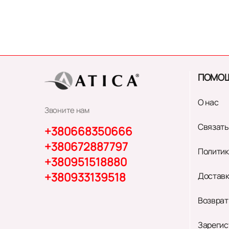
ПОМО
О нас
Звоните нам
Связать
+380668350666
+380672887797
Политик
+380951518880
+380933139518
Доставк
Возврат
Зарегис