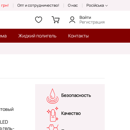
 грн!
Опт и сотрудничество!
О нас
Російська
Войти
Регистрация
ема
Жидкий полигель
Контакты
Безопасность
нтовый
Качество
/LED
з гель-