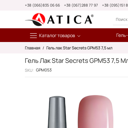
Skip
+38 (066)835 06 66
+38 (067)288 77 97
+38 (095)151 
to
Content
Гель
Каталог товаров
Главная
Гель лак Star Secrets GPM53 7,5 мл
Гель Лак Star Secrets GPM53 7,5 М
GPM053
SKU
Пропустить
и
перейти
к
галереям
изображений