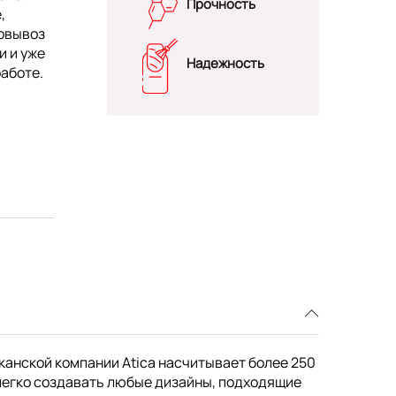
Прочность
,
мовывоз
и и уже
Надежность
работе.
канской компании Atica насчитывает более 250
легко создавать любые дизайны, подходящие