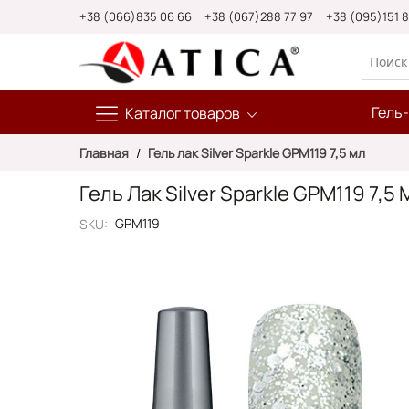
Skip
+38 (066)835 06 66
+38 (067)288 77 97
+38 (095)151 
to
Content
Гель
Каталог товаров
Главная
Гель лак Silver Sparkle GPM119 7,5 мл
Гель Лак Silver Sparkle GPM119 7,5 
GPM119
SKU
Пропустить
и
перейти
к
галереям
изображений