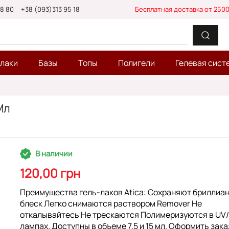
88 80
+38 (093)313 95 18
Бесплатная доставка от 2500
-лаки
Базы
Топы
Полигели
Гелевая сист
Мл
В наличии
120,00 грн
Преимущества гель-лаков Atica: Сохраняют бриллиа
блеск Легко снимаются раствором Remover Не
откалывайтесь Не трескаются Полимеризуются в UV
лампах. Доступны в объеме 7,5 и 15 мл. Оформить зака