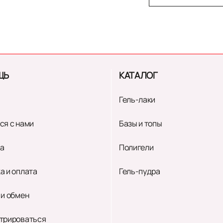
ЩЬ
КАТАЛОГ
Гель-лаки
ся с нами
Базы и топы
а
Полигели
а и оплата
Гель-пудра
 и обмен
трироваться