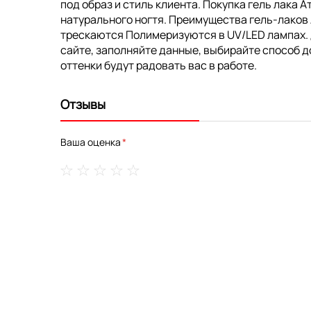
под образ и стиль клиента. Покупка гель лака 
натурального ногтя. Преимущества гель-лаков
трескаются Полимеризуются в UV/LED лампах. До
сайте, заполняйте данные, выбирайте способ д
оттенки будут радовать вас в работе.
Отзывы
Ваша оценка
1
2
3
4
5
star
stars
stars
stars
stars