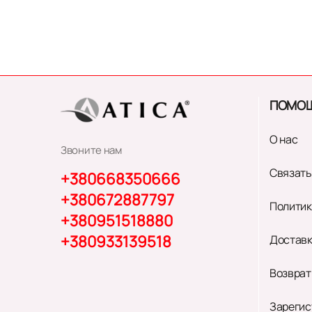
ПОМО
О нас
Звоните нам
Связать
+380668350666
+380672887797
Политик
+380951518880
+380933139518
Доставк
Возврат
Зарегис