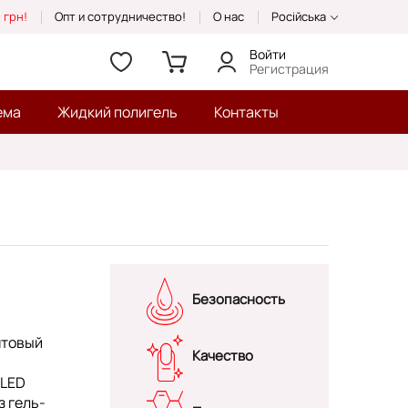
 грн!
Опт и сотрудничество!
О нас
Російська
Войти
Регистрация
ема
Жидкий полигель
Контакты
Безопасность
нтовый
Качество
/LED
з гель-