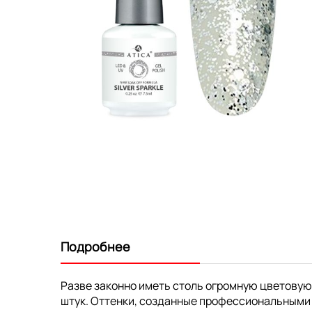
Перейти
к
началу
галереи
изображений
Подробнее
Разве законно иметь столь огромную цветовую
штук. Оттенки, созданные профессиональными 