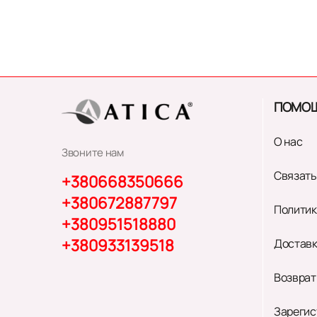
ПОМО
О нас
Звоните нам
Связать
+380668350666
+380672887797
Политик
+380951518880
+380933139518
Доставк
Возврат
Зарегис