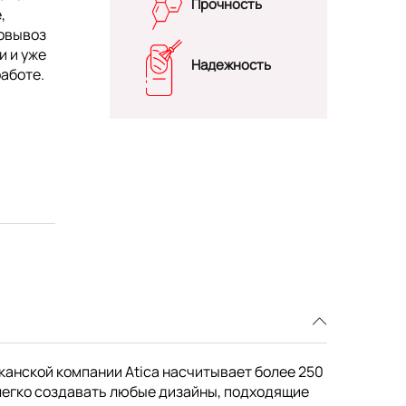
Прочность
,
мовывоз
и и уже
Надежность
работе.
канской компании Atica насчитывает более 250
легко создавать любые дизайны, подходящие