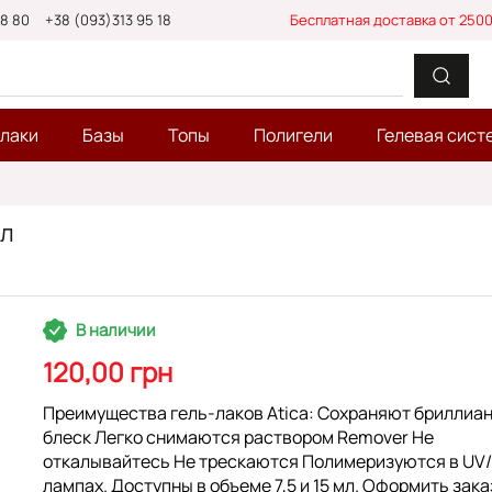
88 80
+38 (093)313 95 18
Бесплатная доставка от 2500
-лаки
Базы
Топы
Полигели
Гелевая сист
Мл
В наличии
120,00 грн
Преимущества гель-лаков Atica: Сохраняют бриллиа
блеск Легко снимаются раствором Remover Не
откалывайтесь Не трескаются Полимеризуются в UV
лампах. Доступны в объеме 7,5 и 15 мл. Оформить зака