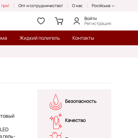
 грн!
Опт и сотрудничество!
О нас
Російська
Войти
Регистрация
ема
Жидкий полигель
Контакты
Безопасность
нтовый
Качество
/LED
з гель-