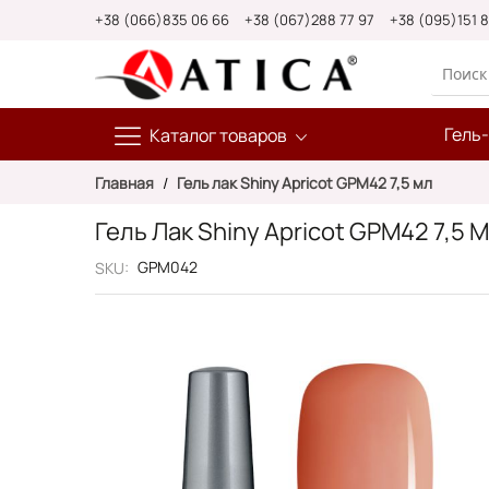
Skip
+38 (066)835 06 66
+38 (067)288 77 97
+38 (095)151 
to
Content
Гель
Каталог товаров
Главная
Гель лак Shiny Apricot GPM42 7,5 мл
Гель Лак Shiny Apricot GPM42 7,5 
GPM042
SKU
Пропустить
и
перейти
к
галереям
изображений