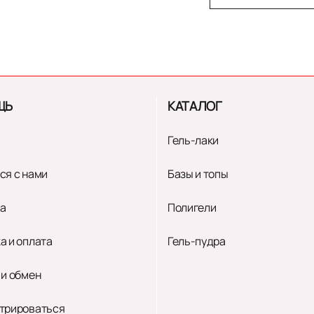
ЩЬ
КАТАЛОГ
Гель-лаки
ся с нами
Базы и топы
а
Полигели
а и оплата
Гель-пудра
 и обмен
трироваться