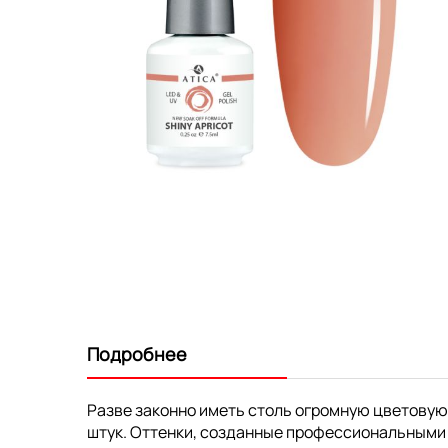
Перейти
к
началу
галереи
изображений
Подробнее
Разве законно иметь столь огромную цветовую
штук. Оттенки, созданные профессиональными 