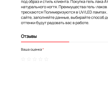
под образ и стиль клиента. Покупка гель лака 
натурального ногтя. Преимущества гель-лаков
трескаются Полимеризуются в UV/LED лампах. До
сайте, заполняйте данные, выбирайте способ д
оттенки будут радовать вас в работе.
Отзывы
Ваша оценка
1
2
3
4
5
star
stars
stars
stars
stars