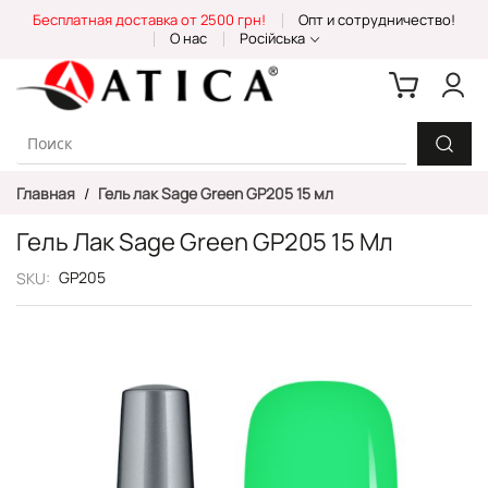
Skip
Бесплатная доставка от 2500 грн!
Опт и сотрудничество!
to
О нас
Російська
Content
Главная
Гель лак Sage Green GP205 15 мл
Гель Лак Sage Green GP205 15 Мл
GP205
SKU
Пропустить
и
перейти
к
галереям
изображений