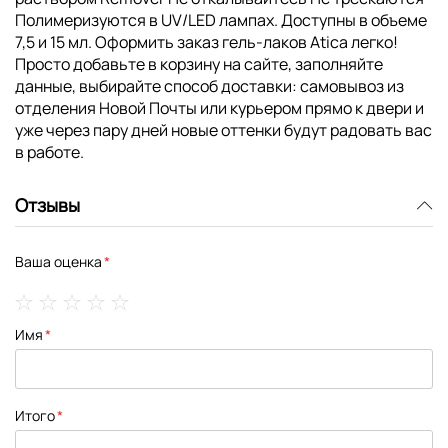
Полимеризуются в UV/LED лампах. Доступны в объеме
7,5 и 15 мл. Оформить заказ гель-лаков Atica легко!
Просто добавьте в корзину на сайте, заполняйте
данные, выбирайте способ доставки: самовывоз из
отделения Новой Почты или курьером прямо к двери и
уже через пару дней новые оттенки будут радовать вас
в работе.
Отзывы
Ваша оценка
1
2
3
4
5
Имя
star
stars
stars
stars
stars
Итого